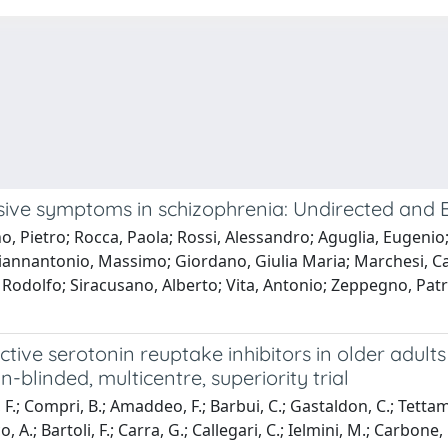
sive symptoms in schizophrenia: Undirected and
 Pietro; Rocca, Paola; Rossi, Alessandro; Aguglia, Eugenio; 
Giannantonio, Massimo; Giordano, Giulia Maria; Marchesi, C
, Rodolfo; Siracusano, Alberto; Vita, Antonio; Zeppegno, Patr
ctive serotonin reuptake inhibitors in older adult
-blinded, multicentre, superiority trial
 F.; Compri, B.; Amaddeo, F.; Barbui, C.; Gastaldon, C.; Tettam
o, A.; Bartoli, F.; Carra, G.; Callegari, C.; Ielmini, M.; Carbone, 