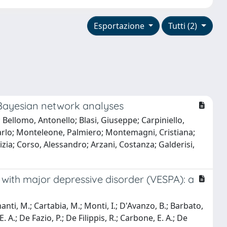
Esportazione
Tutti (2)
 Bayesian network analyses
Bellomo, Antonello; Blasi, Giuseppe; Carpiniello,
arlo; Monteleone, Palmiero; Montemagni, Cristiana;
izia; Corso, Alessandro; Arzani, Costanza; Galderisi,
s with major depressive disorder (VESPA): a
anti, M.; Cartabia, M.; Monti, I.; D'Avanzo, B.; Barbato,
E. A.; De Fazio, P.; De Filippis, R.; Carbone, E. A.; De