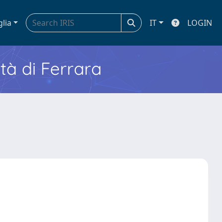
glia
IT
LOGIN
ità di Ferrara