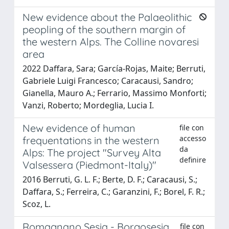
New evidence about the Palaeolithic
peopling of the southern margin of
the western Alps. The Colline novaresi
area
2022 Daffara, Sara; García-Rojas, Maite; Berruti,
Gabriele Luigi Francesco; Caracausi, Sandro;
Gianella, Mauro A.; Ferrario, Massimo Monforti;
Vanzi, Roberto; Mordeglia, Lucia I.
New evidence of human
file con
accesso
frequentations in the western
da
Alps: The project "Survey Alta
definire
Valsessera (Piedmont-Italy)"
2016 Berruti, G. L. F.; Berte, D. F.; Caracausi, S.;
Daffara, S.; Ferreira, C.; Garanzini, F.; Borel, F. R.;
Scoz, L.
Romagnano Sesia - Borgosesia.
file con