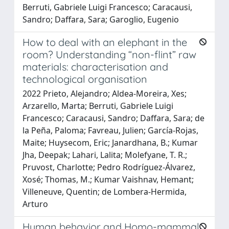
Berruti, Gabriele Luigi Francesco; Caracausi,
Sandro; Daffara, Sara; Garoglio, Eugenio
How to deal with an elephant in the
room? Understanding “non-flint” raw
materials: characterisation and
technological organisation
2022 Prieto, Alejandro; Aldea-Moreira, Xes;
Arzarello, Marta; Berruti, Gabriele Luigi
Francesco; Caracausi, Sandro; Daffara, Sara; de
la Peña, Paloma; Favreau, Julien; García-Rojas,
Maite; Huysecom, Eric; Janardhana, B.; Kumar
Jha, Deepak; Lahari, Lalita; Molefyane, T. R.;
Pruvost, Charlotte; Pedro Rodríguez-Álvarez,
Xosé; Thomas, M.; Kumar Vaishnav, Hemant;
Villeneuve, Quentin; de Lombera-Hermida,
Arturo
Human behavior and Homo-mammal