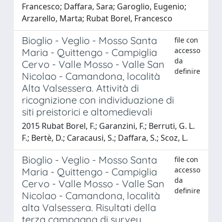
Francesco; Daffara, Sara; Garoglio, Eugenio;
Arzarello, Marta; Rubat Borel, Francesco
Bioglio - Veglio - Mosso Santa
file con
accesso
Maria - Quittengo - Campiglia
da
Cervo - Valle Mosso - Valle San
definire
Nicolao - Camandona, località
Alta Valsessera. Attività di
ricognizione con individuazione di
siti preistorici e altomedievali
2015 Rubat Borel, F.; Garanzini, F.; Berruti, G. L.
F.; Bertè, D.; Caracausi, S.; Daffara, S.; Scoz, L.
Bioglio - Veglio - Mosso Santa
file con
accesso
Maria - Quittengo - Campiglia
da
Cervo - Valle Mosso - Valle San
definire
Nicolao - Camandona, località
alta Valsessera. Risultati della
terza campagna di survey