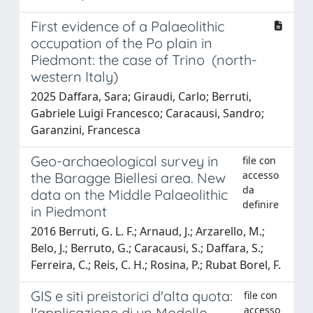
First evidence of a Palaeolithic
occupation of the Po plain in
Piedmont: the case of Trino (north-
western Italy)
2025 Daffara, Sara; Giraudi, Carlo; Berruti,
Gabriele Luigi Francesco; Caracausi, Sandro;
Garanzini, Francesca
Geo-archaeological survey in
file con
accesso
the Baragge Biellesi area. New
da
data on the Middle Palaeolithic
definire
in Piedmont
2016 Berruti, G. L. F.; Arnaud, J.; Arzarello, M.;
Belo, J.; Berruto, G.; Caracausi, S.; Daffara, S.;
Ferreira, C.; Reis, C. H.; Rosina, P.; Rubat Borel, F.
GIS e siti preistorici d'alta quota:
file con
accesso
l'applicazione di un Modello