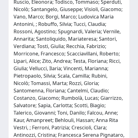
Ruscio, Eleonora; Todisco, Tommaso; Sperduti,
Nicolò; Santangelo, Giuseppe; Visioli, Giacomo;
Vano, Marco; Borgi, Marco; Ludovica Maria
Antonini, ; Robuffo, Silvia; Tucci, Claudia;
Rossoni, Agostino; Spugnardi, Valeria; Vernile,
Annarita; Santoliquido, Mariateresa; Santori,
Verdiana; Tosti, Giulia; Recchia, Fabrizio;
Morricone, Francesco; Scacciavillani, Roberto;
Lipari, Alice; Zito, Andrea; Testa, Floriana; Ricci,
Giulia; Vellucci, Ilaria; Vincenti, Marianna;
Pietropaolo, Silvia; Scala, Camilla; Rubini,
Nicolò; Tomassi, Marta; Rozzi, Gloria;
Santomenna, Floriana; Cantelmi, Claudio;
Costanzo, Giacomo; Rumbolà, Lucas; Giarrizzo,
Salvatore; Sapia, Carlotta; Scotti, Biagio;
Talerico, Giovanni; Toni, Danilo; Falcou, Anne;
Kaur, Amanpreet; Behlouli, Hassan; Anna Rita
Vestri, ; Ferroni, Patrizia; Crescioli, Clara;
Antinozzi, Cristina; Francesca Serena Pignataro,