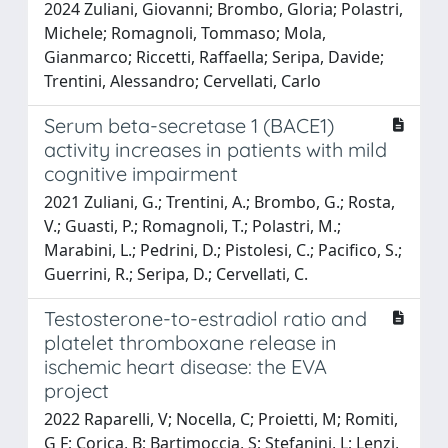
2024 Zuliani, Giovanni; Brombo, Gloria; Polastri,
Michele; Romagnoli, Tommaso; Mola,
Gianmarco; Riccetti, Raffaella; Seripa, Davide;
Trentini, Alessandro; Cervellati, Carlo
Serum beta-secretase 1 (BACE1)
activity increases in patients with mild
cognitive impairment
2021 Zuliani, G.; Trentini, A.; Brombo, G.; Rosta,
V.; Guasti, P.; Romagnoli, T.; Polastri, M.;
Marabini, L.; Pedrini, D.; Pistolesi, C.; Pacifico, S.;
Guerrini, R.; Seripa, D.; Cervellati, C.
Testosterone-to-estradiol ratio and
platelet thromboxane release in
ischemic heart disease: the EVA
project
2022 Raparelli, V; Nocella, C; Proietti, M; Romiti,
G F; Corica, B; Bartimoccia, S; Stefanini, L; Lenzi,