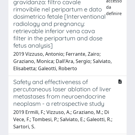
accesso
gravidanza: filtro cavale
da
rimovibile nel peripartum e dato
definire
dosimetrico fetale [Interventional
radiology and pregnancy:
retrievable inferior vena cava
filter in the peripartum and dose
fetus analysis]
2019 Vizzuso, Antonio; Ferrante, Zairo;
Graziano, Monica; Dall'Ara, Sergio; Salviato,
Elisabetta; Galeotti, Roberto
Safety and effectiveness of
percutaneous laser ablation of liver
metastases from neuroendocrine
neoplasm - a retrospective study
2019 Ermili, F.; Vizzuso, A.; Graziano, M.; Di
Vece, F.; Tombesi, P.; Salviato, E.; Galeotti, R.;
Sartori, S.