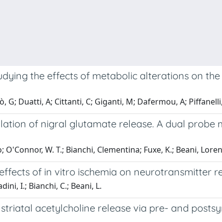
dying the effects of metabolic alterations on the
, G; Duatti, A; Cittanti, C; Giganti, M; Dafermou, A; Piffanelli
tion of nigral glutamate release. A dual probe mi
 O'Connor, W. T.; Bianchi, Clementina; Fuxe, K.; Beani, Lore
ffects of in vitro ischemia on neurotransmitter re
ni, I.; Bianchi, C.; Beani, L.
of striatal acetylcholine release via pre- and pos