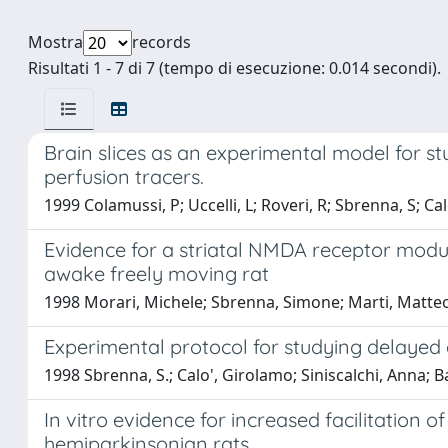
Mostra
records
Risultati 1 - 7 di 7 (tempo di esecuzione: 0.014 secondi).
Brain slices as an experimental model for stu
perfusion tracers.
1999 Colamussi, P; Uccelli, L; Roveri, R; Sbrenna, S; Calò
Evidence for a striatal NMDA receptor modula
awake freely moving rat
1998 Morari, Michele; Sbrenna, Simone; Marti, Matteo;
Experimental protocol for studying delayed e
1998 Sbrenna, S.; Calo', Girolamo; Siniscalchi, Anna; Badi
In vitro evidence for increased facilitation 
hemiparkinsonian rats