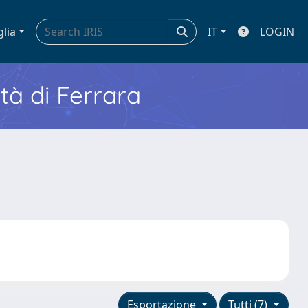
glia
IT
LOGIN
ità di Ferrara
Esportazione
Tutti (7)