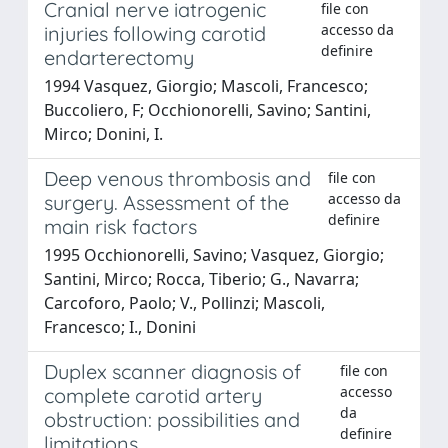
Cranial nerve iatrogenic
file con
accesso da
injuries following carotid
definire
endarterectomy
1994 Vasquez, Giorgio; Mascoli, Francesco;
Buccoliero, F; Occhionorelli, Savino; Santini,
Mirco; Donini, I.
Deep venous thrombosis and
file con
accesso da
surgery. Assessment of the
definire
main risk factors
1995 Occhionorelli, Savino; Vasquez, Giorgio;
Santini, Mirco; Rocca, Tiberio; G., Navarra;
Carcoforo, Paolo; V., Pollinzi; Mascoli,
Francesco; I., Donini
Duplex scanner diagnosis of
file con
accesso
complete carotid artery
da
obstruction: possibilities and
definire
limitations