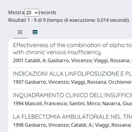
Mostra
records
Risultati 1 - 9 di 9 (tempo di esecuzione: 0.014 secondi).
Effectiveness of the combination of alpha toc
with chronic venous insufficiency
2001 Cataldi, A; Gasbarro, Vincenzo; Viaggi, Rossana; 
INDICAZIONI ALLA LINFOLIPOSUZIONE E P
1997 Gasbarro, Vincenzo; Viaggi, Rossana; Occhionorell
INQUADRAMENTO CLINICO DELL'INSUFFICI
1994 Mascoli, Francesco; Santini, Mirco; Navarra, Giu
LA FLEBECTOMIA AMBULATORIALE NEL TR
1998 Gasbarro, Vincenzo; Cataldi, A.; Viaggi, Rossana;