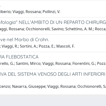
A
berio; Viaggi, Rossana; Pollinzi, V.
infologia" NELL'AMBITO DI UN REPARTO CHIRUR
ggi, Rossana; Occhionorelli, Savino; Schettino, A. M.; Rocca,
ive nel Morbo di Crohn.
Viaggi, R.; Sortini, A.; Pozza, E.; Mascoli, F.
RA FLEBOSTATICA
llo, G.; Santini, Mirco; Viaggi, Rossana; Fiorentini, G.; Poz
A DEL SISTEMA VENOSO DEGLI ARTI INFERIORI
cenzo; Navarra, Giuseppe; Viaggi, Rossana; Occhionorelli, Sav