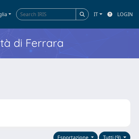
glia
IT
LOGIN
ità di Ferrara
Esportazione
Tutti (9)