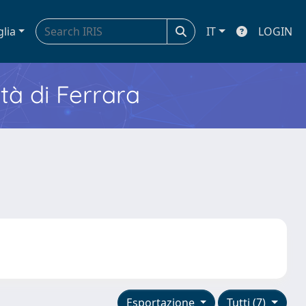
glia
IT
LOGIN
ità di Ferrara
Esportazione
Tutti (7)