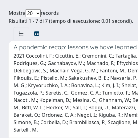
Mostra
records
Risultati 1 - 7 di 7 (tempo di esecuzione: 0.01 secondi).
A pandemic recap: lessons we have learned
2021 Coccolini, F.; Cicuttin, E.; Cremonini, C.; Tartaglia, D
Rodrigues, G.; Gachabayov, M.; Machado, F.; Eftychios, L.; 
Delibegovic, S.; Machain Vega, G. M.; Fantoni, M.; Demetr
Pikoulis, E.; Pistello, M.; Sakakushev, B. E.; Navsaria, P. 
M. G.; Kryvoruchko, I. A.; Bonavina, L.; Kim, J. I.; Shelat
Fugazzola, P.; Seretis, C.; Gomez, C. A.; Tumietto, F.; Ma
Nacoti, M.; Kopelman, D.; Mesina, C.; Ghannam, W.; Ben-Is
M.; Biffl, W. L.; Hecker, M.; Sall, I.; Boggi, U.; Materazz
Baraket, O.; Ordonez, C. A.; Negoi, I.; Kiguba, R.; Memish
Simone, B.; Corbella, D.; Brambillasca, P.; Scaglione, M.;
Sartelli, M.