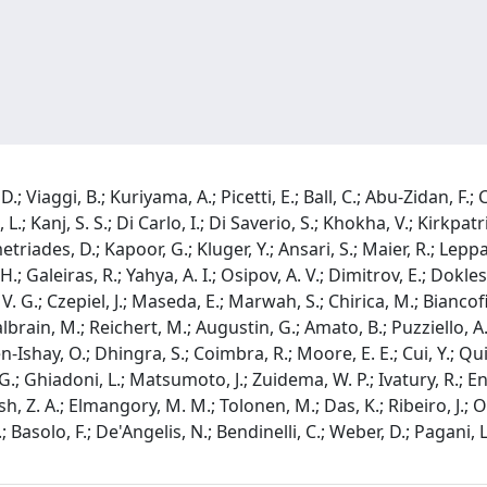
.; Viaggi, B.; Kuriyama, A.; Picetti, E.; Ball, C.; Abu-Zidan, F.; 
Kanj, S. S.; Di Carlo, I.; Di Saverio, S.; Khokha, V.; Kirkpatric
iades, D.; Kapoor, G.; Kluger, Y.; Ansari, S.; Maier, R.; Leppa
H.; Galeiras, R.; Yahya, A. I.; Osipov, A. V.; Dimitrov, E.; Dokles
, V. G.; Czepiel, J.; Maseda, E.; Marwah, S.; Chirica, M.; Bianco
lbrain, M.; Reichert, M.; Augustin, G.; Amato, B.; Puzziello, A.;
hay, O.; Dhingra, S.; Coimbra, R.; Moore, E. E.; Cui, Y.; Quiode
i, G.; Ghiadoni, L.; Matsumoto, J.; Zuidema, W. P.; Ivatury, R.; E
, Z. A.; Elmangory, M. M.; Tolonen, M.; Das, K.; Ribeiro, J.; O'
 Basolo, F.; De'Angelis, N.; Bendinelli, C.; Weber, D.; Pagani, L