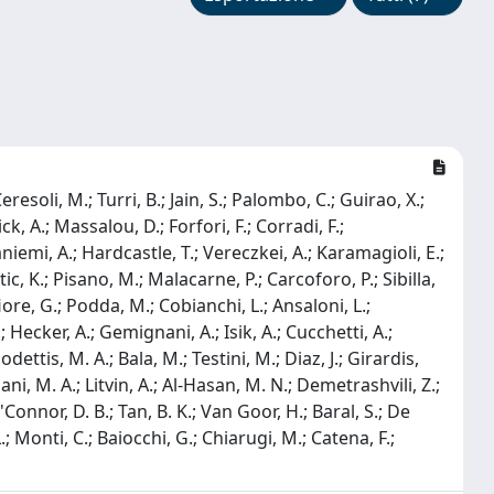
Ceresoli, M.; Turri, B.; Jain, S.; Palombo, C.; Guirao, X.;
k, A.; Massalou, D.; Forfori, F.; Corradi, F.;
niemi, A.; Hardcastle, T.; Vereczkei, A.; Karamagioli, E.;
tic, K.; Pisano, M.; Malacarne, P.; Carcoforo, P.; Sibilla,
fiore, G.; Podda, M.; Cobianchi, L.; Ansaloni, L.;
 Hecker, A.; Gemignani, A.; Isik, A.; Cucchetti, A.;
ttis, M. A.; Bala, M.; Testini, M.; Diaz, J.; Girardis,
nani, M. A.; Litvin, A.; Al-Hasan, M. N.; Demetrashvili, Z.;
Connor, D. B.; Tan, B. K.; Van Goor, H.; Baral, S.; De
.; Monti, C.; Baiocchi, G.; Chiarugi, M.; Catena, F.;