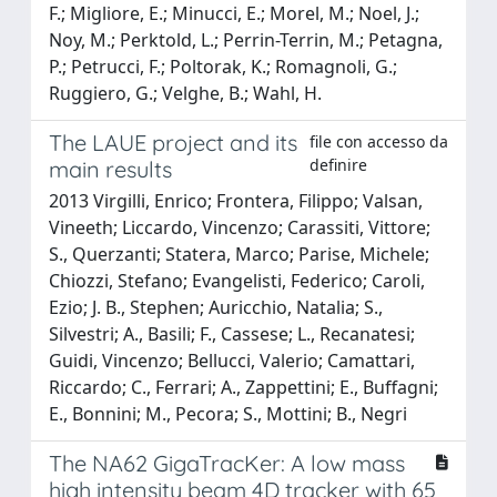
F.; Migliore, E.; Minucci, E.; Morel, M.; Noel, J.;
Noy, M.; Perktold, L.; Perrin-Terrin, M.; Petagna,
P.; Petrucci, F.; Poltorak, K.; Romagnoli, G.;
Ruggiero, G.; Velghe, B.; Wahl, H.
The LAUE project and its
file con accesso da
definire
main results
2013 Virgilli, Enrico; Frontera, Filippo; Valsan,
Vineeth; Liccardo, Vincenzo; Carassiti, Vittore;
S., Querzanti; Statera, Marco; Parise, Michele;
Chiozzi, Stefano; Evangelisti, Federico; Caroli,
Ezio; J. B., Stephen; Auricchio, Natalia; S.,
Silvestri; A., Basili; F., Cassese; L., Recanatesi;
Guidi, Vincenzo; Bellucci, Valerio; Camattari,
Riccardo; C., Ferrari; A., Zappettini; E., Buffagni;
E., Bonnini; M., Pecora; S., Mottini; B., Negri
The NA62 GigaTracKer: A low mass
high intensity beam 4D tracker with 65