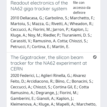
Readout electronics of the
file con
accesso da
NA62 giga tracker system
definire
2010 Dellacasa, G.; Garbolino, S.; Marchetto, F.;
Martoiu, S.; Mazza, G.; Rivetti, A.; Wheadon, R.;
Ceccucci, A.; Fiorini, M.; Jarron, P.; Kaplon, I.;
Kluge, A.; Noy, M.; Riedler, P.; Tiuraniemi, D. S.;
Carassiti, V.; Ramusino, A. Cotta; Chiozzi, S.;
Petrucci, F.; Cortina, E.; Martin, E.
The Gigatracker, the silicon beam
tracker for the NA62 experiment at
CERN
2020 Federici, L.; Aglieri Rinella, G.; Alvarez
Feito, D.; Arcidiacono, R.; Biino, C.; Bonacini, S.;
Ceccucci, A.; Chiozzi, S.; Cortina Gil, E.; Cotta
Ramusino, A.; Degrange, J.; Fiorini, M.;
Gamberini, E.; Gianoli, A.; Kaplon, J.;
Kleimenova, A.; Kluge, A.; Mapelli, A.; Marchetto,