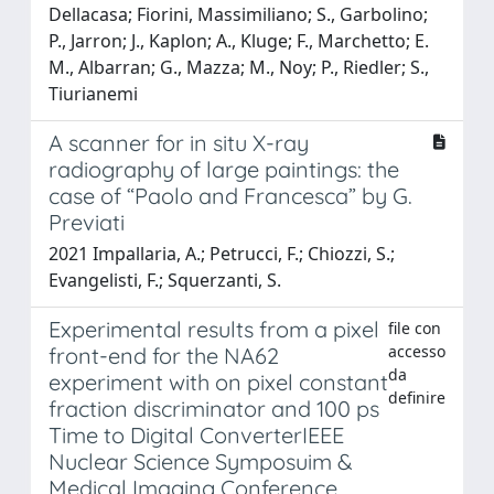
Dellacasa; Fiorini, Massimiliano; S., Garbolino;
P., Jarron; J., Kaplon; A., Kluge; F., Marchetto; E.
M., Albarran; G., Mazza; M., Noy; P., Riedler; S.,
Tiurianemi
A scanner for in situ X-ray
radiography of large paintings: the
case of “Paolo and Francesca” by G.
Previati
2021 Impallaria, A.; Petrucci, F.; Chiozzi, S.;
Evangelisti, F.; Squerzanti, S.
Experimental results from a pixel
file con
accesso
front-end for the NA62
da
experiment with on pixel constant
definire
fraction discriminator and 100 ps
Time to Digital ConverterIEEE
Nuclear Science Symposuim &
Medical Imaging Conference