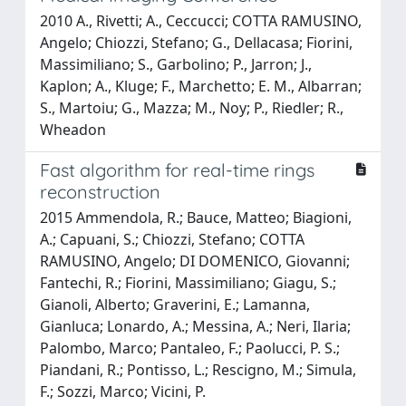
2010 A., Rivetti; A., Ceccucci; COTTA RAMUSINO,
Angelo; Chiozzi, Stefano; G., Dellacasa; Fiorini,
Massimiliano; S., Garbolino; P., Jarron; J.,
Kaplon; A., Kluge; F., Marchetto; E. M., Albarran;
S., Martoiu; G., Mazza; M., Noy; P., Riedler; R.,
Wheadon
Fast algorithm for real-time rings
reconstruction
2015 Ammendola, R.; Bauce, Matteo; Biagioni,
A.; Capuani, S.; Chiozzi, Stefano; COTTA
RAMUSINO, Angelo; DI DOMENICO, Giovanni;
Fantechi, R.; Fiorini, Massimiliano; Giagu, S.;
Gianoli, Alberto; Graverini, E.; Lamanna,
Gianluca; Lonardo, A.; Messina, A.; Neri, Ilaria;
Palombo, Marco; Pantaleo, F.; Paolucci, P. S.;
Piandani, R.; Pontisso, L.; Rescigno, M.; Simula,
F.; Sozzi, Marco; Vicini, P.