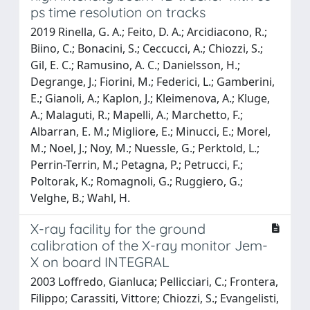
ps time resolution on tracks
2019 Rinella, G. A.; Feito, D. A.; Arcidiacono, R.;
Biino, C.; Bonacini, S.; Ceccucci, A.; Chiozzi, S.;
Gil, E. C.; Ramusino, A. C.; Danielsson, H.;
Degrange, J.; Fiorini, M.; Federici, L.; Gamberini,
E.; Gianoli, A.; Kaplon, J.; Kleimenova, A.; Kluge,
A.; Malaguti, R.; Mapelli, A.; Marchetto, F.;
Albarran, E. M.; Migliore, E.; Minucci, E.; Morel,
M.; Noel, J.; Noy, M.; Nuessle, G.; Perktold, L.;
Perrin-Terrin, M.; Petagna, P.; Petrucci, F.;
Poltorak, K.; Romagnoli, G.; Ruggiero, G.;
Velghe, B.; Wahl, H.
X-ray facility for the ground
calibration of the X-ray monitor Jem-
X on board INTEGRAL
2003 Loffredo, Gianluca; Pellicciari, C.; Frontera,
Filippo; Carassiti, Vittore; Chiozzi, S.; Evangelisti,