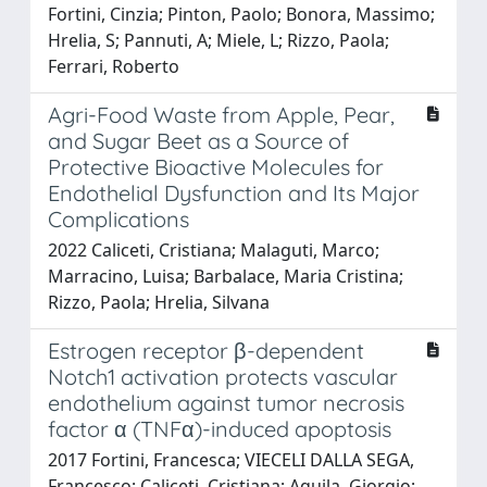
Fortini, Cinzia; Pinton, Paolo; Bonora, Massimo;
Hrelia, S; Pannuti, A; Miele, L; Rizzo, Paola;
Ferrari, Roberto
Agri-Food Waste from Apple, Pear,
and Sugar Beet as a Source of
Protective Bioactive Molecules for
Endothelial Dysfunction and Its Major
Complications
2022 Caliceti, Cristiana; Malaguti, Marco;
Marracino, Luisa; Barbalace, Maria Cristina;
Rizzo, Paola; Hrelia, Silvana
Estrogen receptor β-dependent
Notch1 activation protects vascular
endothelium against tumor necrosis
factor α (TNFα)-induced apoptosis
2017 Fortini, Francesca; VIECELI DALLA SEGA,
Francesco; Caliceti, Cristiana; Aquila, Giorgio;