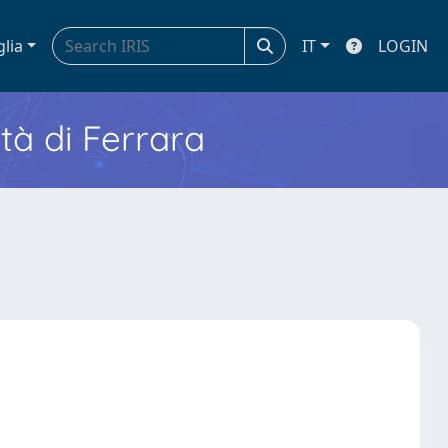
glia
IT
LOGIN
ità di Ferrara