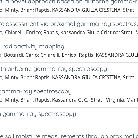
t: a novel approach based on airborne gamma-r
lo; Minty, Brian; Raptis, KASSANDRA GIULIA CRISTINA; Strati,
ture assessment via proximal gamma-ray spectro
; Chiarelli, Enrico; Raptis, Kassandra Giulia Cristina; Strati,
l radioactivity mapping
ca; Bottardi, Carlo; Chiarelli, Enrico; Raptis, KASSANDRA GIU
with airborne gamma-ray spectroscopy
lo; Minty, Brian; Raptis, KASSANDRA GIULIA CRISTINA; Strati,
e gamma-ray spectroscopy
; Minty, Brian; Raptis, Kassandra G. C.; Strati, Virginia; Man
ith gamma-ray spectroscopy
lite soil moisture measurements through proxim