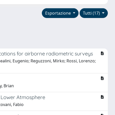
Esportazione
Tutti (17)
cations for airborne radiometric surveys
 Realini, Eugenio; Reguzzoni, Mirko; Rossi, Lorenzo;
y, Brian
e Lower Atmosphere
tovani, Fabio