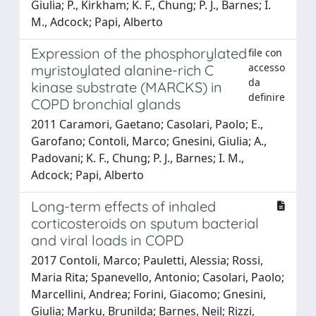
Giulia; P., Kirkham; K. F., Chung; P. J., Barnes; I.
M., Adcock; Papi, Alberto
Expression of the phosphorylated
file con
accesso
myristoylated alanine-rich C
da
kinase substrate (MARCKS) in
definire
COPD bronchial glands
2011 Caramori, Gaetano; Casolari, Paolo; E.,
Garofano; Contoli, Marco; Gnesini, Giulia; A.,
Padovani; K. F., Chung; P. J., Barnes; I. M.,
Adcock; Papi, Alberto
Long-term effects of inhaled
corticosteroids on sputum bacterial
and viral loads in COPD
2017 Contoli, Marco; Pauletti, Alessia; Rossi,
Maria Rita; Spanevello, Antonio; Casolari, Paolo;
Marcellini, Andrea; Forini, Giacomo; Gnesini,
Giulia; Marku, Brunilda; Barnes, Neil; Rizzi,