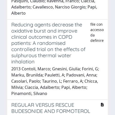
Pasquini, Claudio; Ravenna, Franco; Ciaccia,
Adalberto; Cavallesco, Narciso Giorgio; Papi,
Alberto
Reducing agents decrease the
file con
accesso
oxidative burst and improve
da
clinical outcomes in COPD
definire
patients: A randomised
controlled trial on the effects of
sulphurous thermal water
inhalation
2013 Contoli, Marco; Gnesini, Giulia; Forini, G;
Marku, Brunilda; Pauletti, A; Padovani, Anna;
Casolari, Paolo; Taurino, L; Ferraro, A; Chicca,
Milvia; Ciaccia, Adalberto; Papi, Alberto;
Pinamonti, Silvano
REGULAR VERSUS RESCUE
BUDESONIDE AND FORMOTEROL