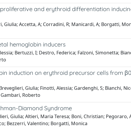
proliferative and erythroid differentiation induci
, Giulia; Accetta, A; Corradini, R; Manicardi, A; Borgatti, M
 fetal hemoglobin inducers
Alessia; Bertuzzi, I; Destro, Federica; Falzoni, Simonetta; Bia
rto
n induction on erythroid precursor cells from β0
Breveglieri, Giulia; Finotti, Alessia; Gardenghi, S; Bianchi, N
 S; Gambari, Roberto
hwachman-Diamond Syndrome
eri, Giulia; Altieri, Maria Teresa; Boni, Christian; Pegoraro,
co; Bezzerri, Valentino; Borgatti, Monica