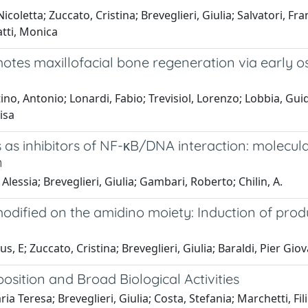
icoletta; Zuccato, Cristina; Breveglieri, Giulia; Salvatori, F
atti, Monica
otes maxillofacial bone regeneration via early
no, Antonio; Lonardi, Fabio; Trevisiol, Lorenzo; Lobbia, Guido
isa
es as inhibitors of NF-κB/DNA interaction: molec
n
Alessia; Breveglieri, Giulia; Gambari, Roberto; Chilin, A.
modified on the amidino moiety: Induction of pro
rus, E; Zuccato, Cristina; Breveglieri, Giulia; Baraldi, Pier
osition and Broad Biological Activities
ia Teresa; Breveglieri, Giulia; Costa, Stefania; Marchetti, Fil