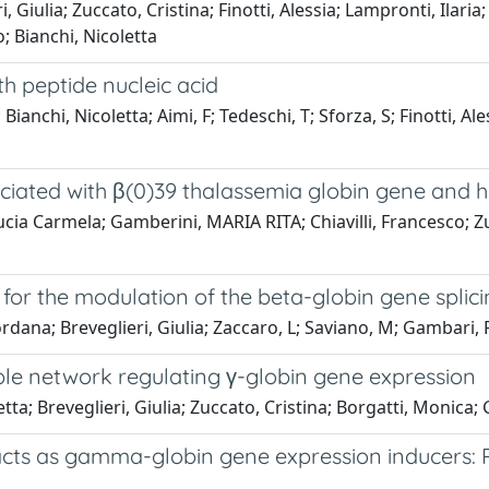
Giulia; Zuccato, Cristina; Finotti, Alessia; Lampronti, Ilaria
; Bianchi, Nicoletta
th peptide nucleic acid
anchi, Nicoletta; Aimi, F; Tedeschi, T; Sforza, S; Finotti, Ales
ated with β(0)39 thalassemia globin gene and h
Lucia Carmela; Gamberini, MARIA RITA; Chiavilli, Francesco; Z
or the modulation of the beta-globin gene splic
iordana; Breveglieri, Giulia; Zaccaro, L; Saviano, M; Gambari,
le network regulating γ-globin gene expression
etta; Breveglieri, Giulia; Zuccato, Cristina; Borgatti, Monica;
racts as gamma-globin gene expression inducers: 