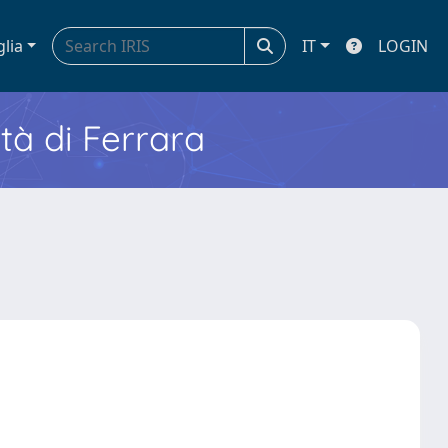
glia
IT
LOGIN
ità di Ferrara