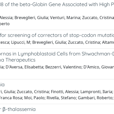
18 of the beta-Globin Gene Associated with High 
Alessia; Breveglieri, Giulia; Venturi, Marina; Zuccato, Cristin
oberto
for screening of correctors of stop-codon mutati
ncesca; Lipucci, M; Breveglieri, Giulia; Zuccato, Cristina; Alt
icrornas in Lymphoblastoid Cells from Shwachma
rna Therapeutics
ulia; D'Aversa, Elisabetta; Bezzerri, Valentino; D'Amico, Giov
ia
Giulia; Zuccato, Cristina; Finotti, Alessia; Lampronti, Ilaria
ranca Rosa; Moi, Paolo; Rivella, Stefano; Gambari, Roberto; 
r β-thalassemia