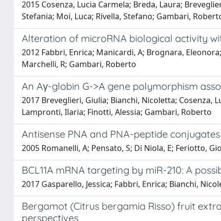
2015 Cosenza, Lucia Carmela; Breda, Laura; Breveglieri, 
Stefania; Moi, Luca; Rivella, Stefano; Gambari, Roberto
Alteration of microRNA biological activity wi
2012 Fabbri, Enrica; Manicardi, A; Brognara, Eleonora; Bi
Marchelli, R; Gambari, Roberto
An Aγ-globin G->A gene polymorphism associ
2017 Breveglieri, Giulia; Bianchi, Nicoletta; Cosenza, 
Lampronti, Ilaria; Finotti, Alessia; Gambari, Roberto
Antisense PNA and PNA-peptide conjugates f
2005 Romanelli, A; Pensato, S; Di Niola, E; Feriotto, G
BCL11A mRNA targeting by miR-210: A possib
2017 Gasparello, Jessica; Fabbri, Enrica; Bianchi, Nicol
Bergamot (Citrus bergamia Risso) fruit ext
perspectives