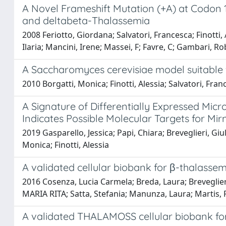
A Novel Frameshift Mutation (+A) at Codon 
and deltabeta-Thalassemia
2008 Feriotto, Giordana; Salvatori, Francesca; Finotti, 
Ilaria; Mancini, Irene; Massei, F; Favre, C; Gambari, R
A Saccharomyces cerevisiae model suitable 
2010 Borgatti, Monica; Finotti, Alessia; Salvatori, Fra
A Signature of Differentially Expressed M
Indicates Possible Molecular Targets for Mi
2019 Gasparello, Jessica; Papi, Chiara; Breveglieri, Gi
Monica; Finotti, Alessia
A validated cellular biobank for β-thalassem
2016 Cosenza, Lucia Carmela; Breda, Laura; Breveglieri, 
MARIA RITA; Satta, Stefania; Manunza, Laura; Martis, F
A validated THALAMOSS cellular biobank fo