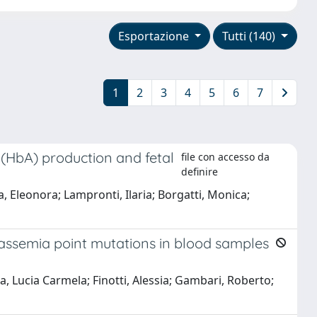
Esportazione
Tutti (140)
1
2
3
4
5
6
7
(HbA) production and fetal
file con accesso da
definire
a, Eleonora; Lampronti, Ilaria; Borgatti, Monica;
lassemia point mutations in blood samples
za, Lucia Carmela; Finotti, Alessia; Gambari, Roberto;