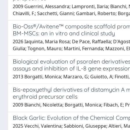
2009 Guerrini, Alessandra; Lampronti, Ilaria; Bianchi, N
Chiavilli, F.; Sacchetti, Gianni; Gambari, Roberto; Borg
Bio-Oss®/Avitene™ composite scaffold prom
BM-MSCs: an in vitro and clinical study
2026 Iaquinta, Maria Rosa; De Pace, Raffaella; D'Agosti
Giulia; Tognon, Mauro; Martini, Fernanda; Mazzoni, El
Biological evaluation of psoralen derivativ
assays and inhibition of IL-8 gene expressio
2013 Borgatti, Monica; Marzaro, G; Guiotto, A; Finotti, 
Bis-epoxyethyl derivatives of distamycin A 
erythroid precursor cells
2009 Bianchi, Nicoletta; Borgatti, Monica; Fibach, E; P
Black Garlic: Evolution of the Chemical Comp
2025 Vecchi, Valentina; Sabbioni, Giuseppe; Altieri, Mar