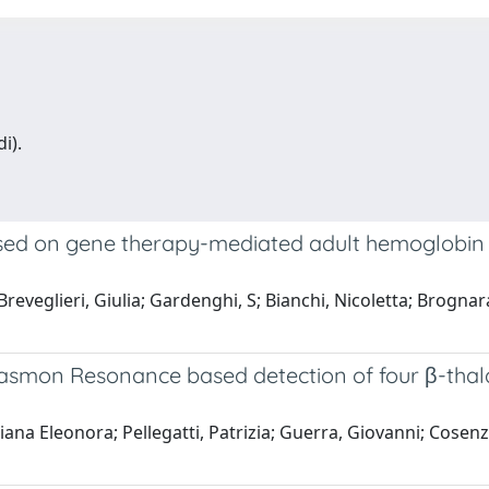
i).
ed on gene therapy-mediated adult hemoglobin 
 Breveglieri, Giulia; Gardenghi, S; Bianchi, Nicoletta; Brognar
 Plasmon Resonance based detection of four β-tha
iziana Eleonora; Pellegatti, Patrizia; Guerra, Giovanni; Cosen