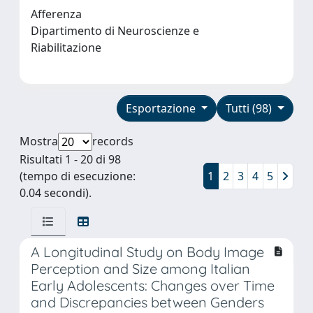
Afferenza
Dipartimento di Neuroscienze e
Riabilitazione
Esportazione
Tutti (98)
Mostra
records
Risultati 1 - 20 di 98
(tempo di esecuzione:
1
2
3
4
5
0.04 secondi).
A Longitudinal Study on Body Image
Perception and Size among Italian
Early Adolescents: Changes over Time
and Discrepancies between Genders