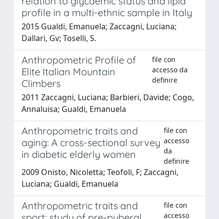
relation to glycaemic status and lipid
profile in a multi-ethnic sample in Italy
2015 Gualdi, Emanuela; Zaccagni, Luciana;
Dallari, Gv; Toselli, S.
Anthropometric Profile of
file con
accesso da
Elite Italian Mountain
definire
Climbers
2011 Zaccagni, Luciana; Barbieri, Davide; Cogo,
Annaluisa; Gualdi, Emanuela
Anthropometric traits and
file con
accesso
aging: A cross-sectional survey
da
in diabetic elderly women
definire
2009 Onisto, Nicoletta; Teofoli, F; Zaccagni,
Luciana; Gualdi, Emanuela
Anthropometric traits and
file con
accesso
sport: study of pre-puberal