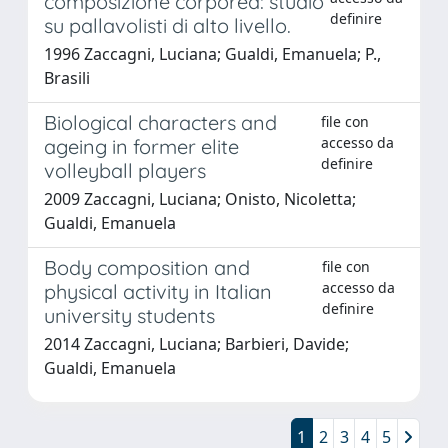
composizione corporea: studio
definire
su pallavolisti di alto livello.
1996 Zaccagni, Luciana; Gualdi, Emanuela; P.,
Brasili
Biological characters and
file con
accesso da
ageing in former elite
definire
volleyball players
2009 Zaccagni, Luciana; Onisto, Nicoletta;
Gualdi, Emanuela
Body composition and
file con
accesso da
physical activity in Italian
definire
university students
2014 Zaccagni, Luciana; Barbieri, Davide;
Gualdi, Emanuela
1
2
3
4
5