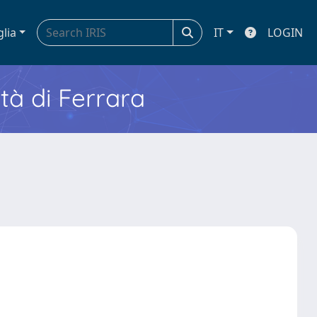
glia
IT
LOGIN
ità di Ferrara