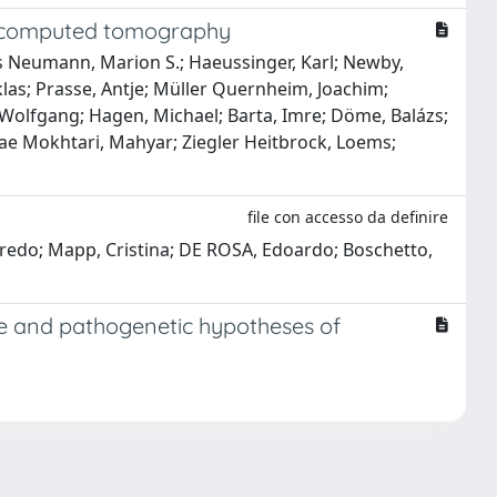
e computed tomography
s Neumann, Marion S.; Haeussinger, Karl; Newby,
klas; Prasse, Antje; Müller Quernheim, Joachim;
, Wolfgang; Hagen, Michael; Barta, Imre; Döme, Balázs;
Lavae Mokhtari, Mahyar; Ziegler Heitbrock, Loems;
file con accesso da definire
 Alfredo; Mapp, Cristina; DE ROSA, Edoardo; Boschetto,
ase and pathogenetic hypotheses of