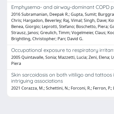
Emphysema- and airway-dominant COPD phe
2016 Subramanian, Deepak R.; Gupta, Sumit; Burggraf
Chris; Hargadon, Beverley; Raj, Vimal; Singh, Dave; K
Benea, Giorgio; Leprotti, Stefano; Boschetto, Piera; 
Strausz, Janos; Greulich, Timm; Vogelmeier, Claus; Koc
Brightling, Christopher; Parr, David G.
Occupational exposure to respiratory irrita
2005 Quintavalle, Sonia; Mazzetti, Lucia; Zeni, Elena;
Piera
Skin sarcoidosis on both vitiligo and tattoo
intriguing associations
2021 Corazza, M.; Schettini, N.; Forconi, R.; Ferron, P.; 