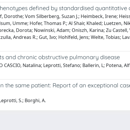
notypes defined by standardised quantitativ
, Dorothe; Vom Silberberg, Suzan J.; Heimbeck, Irene; Heis
olsum, Umme; Hofer, Thomas P.; Al Shair, Khaled; Luetzen, Ni
Gorecka, Dorota; Nowinski, Adam; Oniszh, Karina; Zu Castell
zulla, Andreas R.; Gut, Ivo; Hohlfeld, Jens; Welte, Tobias; 
nts and chronic obstructive pulmonary disease
 LO CASCIO, Natalina; Leprotti, Stefano; Ballerin, L; Potena,
s in the same patient: Report of an exceptional c
Leprotti, S.; Borghi, A.