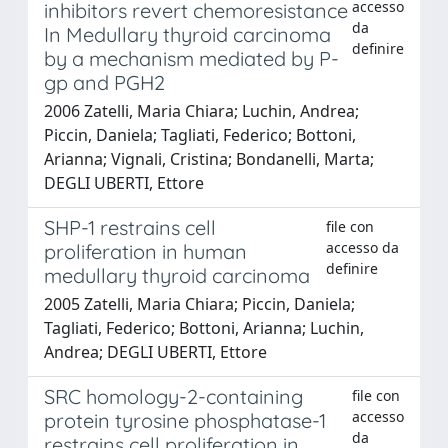
accesso
inhibitors revert chemoresistance
da
In Medullary thyroid carcinoma
definire
by a mechanism mediated by P-
gp and PGH2
2006 Zatelli, Maria Chiara; Luchin, Andrea;
Piccin, Daniela; Tagliati, Federico; Bottoni,
Arianna; Vignali, Cristina; Bondanelli, Marta;
DEGLI UBERTI, Ettore
SHP-1 restrains cell
file con
accesso da
proliferation in human
definire
medullary thyroid carcinoma
2005 Zatelli, Maria Chiara; Piccin, Daniela;
Tagliati, Federico; Bottoni, Arianna; Luchin,
Andrea; DEGLI UBERTI, Ettore
SRC homology-2-containing
file con
accesso
protein tyrosine phosphatase-1
da
restrains cell proliferation in