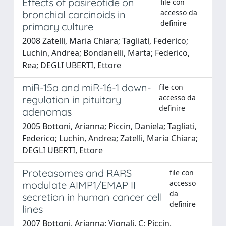
Effects of pasireotide on
file con
accesso da
bronchial carcinoids in
definire
primary culture
2008 Zatelli, Maria Chiara; Tagliati, Federico;
Luchin, Andrea; Bondanelli, Marta; Federico,
Rea; DEGLI UBERTI, Ettore
miR-15a and miR-16-1 down-
file con
accesso da
regulation in pituitary
definire
adenomas
2005 Bottoni, Arianna; Piccin, Daniela; Tagliati,
Federico; Luchin, Andrea; Zatelli, Maria Chiara;
DEGLI UBERTI, Ettore
Proteasomes and RARS
file con
accesso
modulate AIMP1/EMAP II
da
secretion in human cancer cell
definire
lines
2007 Bottoni, Arianna; Vignali, C; Piccin,