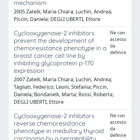
mechanism
2005 Zatelli, Maria Chiara; Luchin, Andrea;
Piccin, Daniela; DEGLI UBERTI, Ettore
Cyclooxygenase-2 inhibitors
file con
accesso
prevent the development of
da
chemoresistance phenotype in a
definire
breast cancer cell line by
inhibiting glycoprotein p-170
expression
2007 Zatelli, Maria Chiara; Luchin, Andrea;
Tagliati, Federico; Leoni, Stefania; Piccin,
Daniela; Bondanelli, Marta; Rossi, Roberta;
DEGLI UBERTI, Ettore
Cyclooxygenase-2 inhibitors
file con
accesso
reverse chemoresistance
da
phenotype in medullary thyroid
definire
carcinoma by a permeability