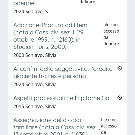
definire
poenae'
2024 Schiavo, S.
Adozione-Procura ad litem
file con
accesso
(nota a Cass. civ. sez. I, 29
da
ottobre 1999, n. 12160), in
definire
Studium Iuris, 2000,
2000 Schiavo, Silvia
Ai confini della soggettività: l'eredità
giacente fra res e persona
2024 Schiavo, Silvia
Aspetti processuali nell'Epitome Gai
2015 Schiavo, Silvia
Assegnazione della casa
file con
accesso
familiare (nota a Cass. civ. sez I,
da
17 settembre 2001, n. 11630)