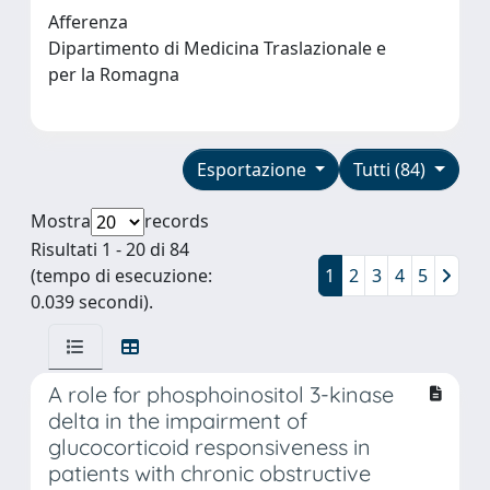
Afferenza
Dipartimento di Medicina Traslazionale e
per la Romagna
Esportazione
Tutti (84)
Mostra
records
Risultati 1 - 20 di 84
(tempo di esecuzione:
1
2
3
4
5
0.039 secondi).
A role for phosphoinositol 3-kinase
delta in the impairment of
glucocorticoid responsiveness in
patients with chronic obstructive