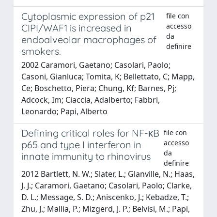
Cytoplasmic expression of p21
file con
accesso
CIPI/WAF1 is increased in
da
endoalveolar macrophages of
definire
smokers.
2002 Caramori, Gaetano; Casolari, Paolo;
Casoni, Gianluca; Tomita, K; Bellettato, C; Mapp,
Ce; Boschetto, Piera; Chung, Kf; Barnes, Pj;
Adcock, Im; Ciaccia, Adalberto; Fabbri,
Leonardo; Papi, Alberto
Defining critical roles for NF-κB
file con
accesso
p65 and type I interferon in
da
innate immunity to rhinovirus
definire
2012 Bartlett, N. W.; Slater, L.; Glanville, N.; Haas,
J. J.; Caramori, Gaetano; Casolari, Paolo; Clarke,
D. L.; Message, S. D.; Aniscenko, J.; Kebadze, T.;
Zhu, J.; Mallia, P.; Mizgerd, J. P.; Belvisi, M.; Papi,