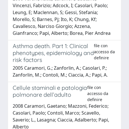
Vincenzi, Fabrizio; Adcock, I; Casolari, Paolo;
Leung, E; Maclennan, S; Gessi, Stefania;
Morello, S; Barnes, Pj; Ito, K; Chung, Kf;
Cavallesco, Narciso Giorgio; Azzena,
Gianfranco; Papi, Alberto; Borea, Pier Andrea
Asthma death. Part 1: Clinical
file con
accesso da
phenotypes, epidemiology and
definire
risk factors
2005 Caramori, G.; Zanforlin, A.; Casolari, P.;
Zanforlin, M.; Contoli, M.; Ciaccia, A.; Papi, A.
Cellule staminali e patologia
file con
accesso da
polmonare dell’adulto
definire
2008 Caramori, Gaetano; Mazzoni, Federico;
Casolari, Paolo; Contoli, Marco; Scavello,
Saverio; L., Lasagna; Ciaccia, Adalberto; Papi,
Alberto