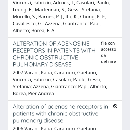
Vincenzi, Fabrizio; Adcock, I.; Casolari, Paolo;
Leung, E.; Maclennan, S.; Gessi, Stefania;
Morello, S.; Barnes, P. J.; Ito, K.; Chung, K. F.;
Cavallesco, G.; Azzena, Gianfranco; Papi,
Alberto; Borea, P. A.
ALTERATION OF ADENOSINE
file con
accesso
RECEPTORS IN PATIENTS WITH
da
CHRONIC OBSTRUCTIVE
definire
PULMONARY DISEASE
2007 Varani, Katia; Caramori, Gaetano;
Vincenzi, Fabrizio; Casolari, Paolo; Gessi,
Stefania; Azzena, Gianfranco; Papi, Alberto;
Borea, Pier Andrea
Alteration of adenosine receptors in
patients with chronic obstructive
pulmonary disease
2006 Varani, Katia; Caramori, Gaetano;