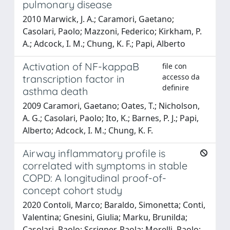
pulmonary disease
2010 Marwick, J. A.; Caramori, Gaetano;
Casolari, Paolo; Mazzoni, Federico; Kirkham, P.
A.; Adcock, I. M.; Chung, K. F.; Papi, Alberto
Activation of NF-kappaB
file con
accesso da
transcription factor in
definire
asthma death
2009 Caramori, Gaetano; Oates, T.; Nicholson,
A. G.; Casolari, Paolo; Ito, K.; Barnes, P. J.; Papi,
Alberto; Adcock, I. M.; Chung, K. F.
Airway inflammatory profile is
correlated with symptoms in stable
COPD: A longitudinal proof-of-
concept cohort study
2020 Contoli, Marco; Baraldo, Simonetta; Conti,
Valentina; Gnesini, Giulia; Marku, Brunilda;
Casolari, Paolo; Scrigner, Paola; Morelli, Paolo;