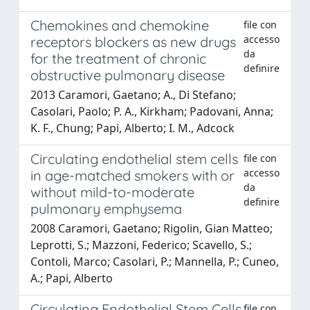
Chemokines and chemokine
file con
accesso
receptors blockers as new drugs
da
for the treatment of chronic
definire
obstructive pulmonary disease
2013 Caramori, Gaetano; A., Di Stefano;
Casolari, Paolo; P. A., Kirkham; Padovani, Anna;
K. F., Chung; Papi, Alberto; I. M., Adcock
Circulating endothelial stem cells
file con
accesso
in age-matched smokers with or
da
without mild-to-moderate
definire
pulmonary emphysema
2008 Caramori, Gaetano; Rigolin, Gian Matteo;
Leprotti, S.; Mazzoni, Federico; Scavello, S.;
Contoli, Marco; Casolari, P.; Mannella, P.; Cuneo,
A.; Papi, Alberto
Circulating Endothelial Stem Cells
file con