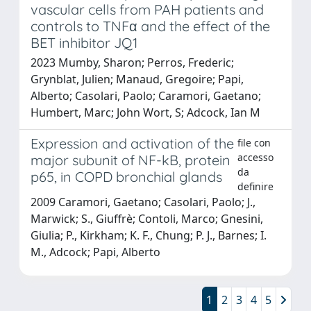
vascular cells from PAH patients and
controls to TNFα and the effect of the
BET inhibitor JQ1
2023 Mumby, Sharon; Perros, Frederic;
Grynblat, Julien; Manaud, Gregoire; Papi,
Alberto; Casolari, Paolo; Caramori, Gaetano;
Humbert, Marc; John Wort, S; Adcock, Ian M
Expression and activation of the
file con
accesso
major subunit of NF-kB, protein
da
p65, in COPD bronchial glands
definire
2009 Caramori, Gaetano; Casolari, Paolo; J.,
Marwick; S., Giuffrè; Contoli, Marco; Gnesini,
Giulia; P., Kirkham; K. F., Chung; P. J., Barnes; I.
M., Adcock; Papi, Alberto
1
2
3
4
5