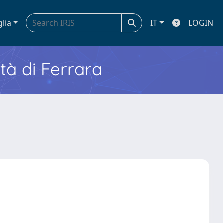
glia
IT
LOGIN
ità di Ferrara