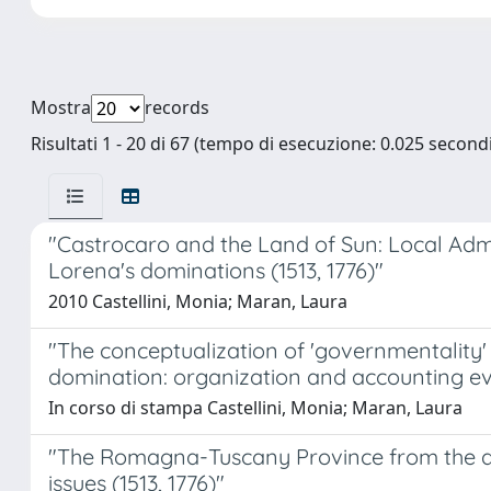
Mostra
records
Risultati 1 - 20 di 67 (tempo di esecuzione: 0.025 secondi
"Castrocaro and the Land of Sun: Local Admi
Lorena's dominations (1513, 1776)"
2010 Castellini, Monia; Maran, Laura
"The conceptualization of 'governmentality'
domination: organization and accounting evi
In corso di stampa Castellini, Monia; Maran, Laura
"The Romagna-Tuscany Province from the de'
issues (1513, 1776)"