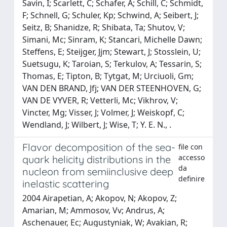
Savin, I; Scarlett, C; Schafer, A; Schill, C; Schmidt,
F; Schnell, G; Schuler, Kp; Schwind, A; Seibert, J;
Seitz, B; Shanidze, R; Shibata, Ta; Shutov, V;
Simani, Mc; Sinram, K; Stancari, Michelle Dawn;
Steffens, E; Steijger, Jjm; Stewart, J; Stosslein, U;
Suetsugu, K; Taroian, S; Terkulov, A; Tessarin, S;
Thomas, E; Tipton, B; Tytgat, M; Urciuoli, Gm;
VAN DEN BRAND, Jfj; VAN DER STEENHOVEN, G;
VAN DE VYVER, R; Vetterli, Mc; Vikhrov, V;
Vincter, Mg; Visser, J; Volmer, J; Weiskopf, C;
Wendland, J; Wilbert, J; Wise, T; Y. E. N., .
Flavor decomposition of the sea-
file con
accesso
quark helicity distributions in the
da
nucleon from semiinclusive deep
definire
inelastic scattering
2004 Airapetian, A; Akopov, N; Akopov, Z;
Amarian, M; Ammosov, Vv; Andrus, A;
Aschenauer, Ec; Augustyniak, W; Avakian, R;