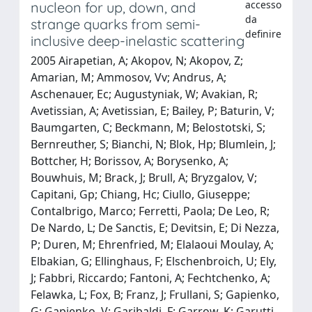
accesso
nucleon for up, down, and
da
strange quarks from semi-
definire
inclusive deep-inelastic scattering
2005 Airapetian, A; Akopov, N; Akopov, Z;
Amarian, M; Ammosov, Vv; Andrus, A;
Aschenauer, Ec; Augustyniak, W; Avakian, R;
Avetissian, A; Avetissian, E; Bailey, P; Baturin, V;
Baumgarten, C; Beckmann, M; Belostotski, S;
Bernreuther, S; Bianchi, N; Blok, Hp; Blumlein, J;
Bottcher, H; Borissov, A; Borysenko, A;
Bouwhuis, M; Brack, J; Brull, A; Bryzgalov, V;
Capitani, Gp; Chiang, Hc; Ciullo, Giuseppe;
Contalbrigo, Marco; Ferretti, Paola; De Leo, R;
De Nardo, L; De Sanctis, E; Devitsin, E; Di Nezza,
P; Duren, M; Ehrenfried, M; Elalaoui Moulay, A;
Elbakian, G; Ellinghaus, F; Elschenbroich, U; Ely,
J; Fabbri, Riccardo; Fantoni, A; Fechtchenko, A;
Felawka, L; Fox, B; Franz, J; Frullani, S; Gapienko,
G; Gapienko, V; Garibaldi, F; Garrow, K; Garutti,