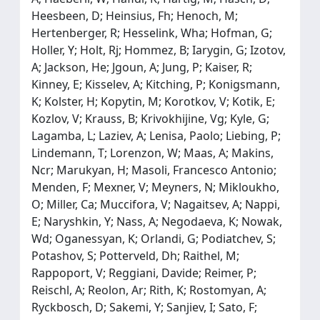
Heesbeen, D; Heinsius, Fh; Henoch, M;
Hertenberger, R; Hesselink, Wha; Hofman, G;
Holler, Y; Holt, Rj; Hommez, B; Iarygin, G; Izotov,
A; Jackson, He; Jgoun, A; Jung, P; Kaiser, R;
Kinney, E; Kisselev, A; Kitching, P; Konigsmann,
K; Kolster, H; Kopytin, M; Korotkov, V; Kotik, E;
Kozlov, V; Krauss, B; Krivokhijine, Vg; Kyle, G;
Lagamba, L; Laziev, A; Lenisa, Paolo; Liebing, P;
Lindemann, T; Lorenzon, W; Maas, A; Makins,
Ncr; Marukyan, H; Masoli, Francesco Antonio;
Menden, F; Mexner, V; Meyners, N; Mikloukho,
O; Miller, Ca; Muccifora, V; Nagaitsev, A; Nappi,
E; Naryshkin, Y; Nass, A; Negodaeva, K; Nowak,
Wd; Oganessyan, K; Orlandi, G; Podiatchev, S;
Potashov, S; Potterveld, Dh; Raithel, M;
Rappoport, V; Reggiani, Davide; Reimer, P;
Reischl, A; Reolon, Ar; Rith, K; Rostomyan, A;
Ryckbosch, D; Sakemi, Y; Sanjiev, I; Sato, F;