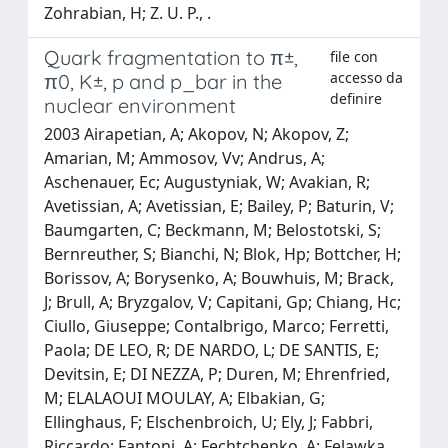
Zohrabian, H; Z. U. P., .
Quark fragmentation to π±,
file con
accesso da
π0, K±, p and p_bar in the
definire
nuclear environment
2003 Airapetian, A; Akopov, N; Akopov, Z;
Amarian, M; Ammosov, Vv; Andrus, A;
Aschenauer, Ec; Augustyniak, W; Avakian, R;
Avetissian, A; Avetissian, E; Bailey, P; Baturin, V;
Baumgarten, C; Beckmann, M; Belostotski, S;
Bernreuther, S; Bianchi, N; Blok, Hp; Bottcher, H;
Borissov, A; Borysenko, A; Bouwhuis, M; Brack,
J; Brull, A; Bryzgalov, V; Capitani, Gp; Chiang, Hc;
Ciullo, Giuseppe; Contalbrigo, Marco; Ferretti,
Paola; DE LEO, R; DE NARDO, L; DE SANTIS, E;
Devitsin, E; DI NEZZA, P; Duren, M; Ehrenfried,
M; ELALAOUI MOULAY, A; Elbakian, G;
Ellinghaus, F; Elschenbroich, U; Ely, J; Fabbri,
Riccardo; Fantoni, A; Fechtchenko, A; Felawka,