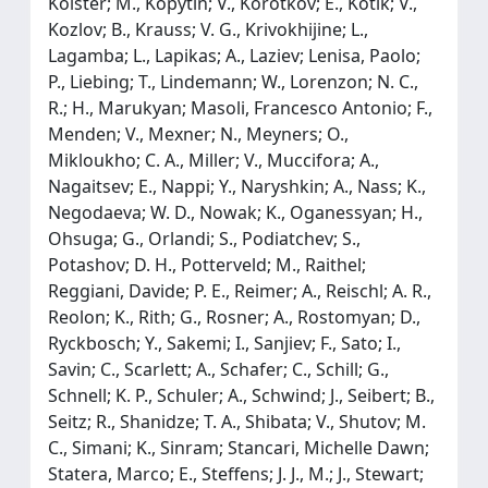
Kolster; M., Kopytin; V., Korotkov; E., Kotik; V.,
Kozlov; B., Krauss; V. G., Krivokhijine; L.,
Lagamba; L., Lapikas; A., Laziev; Lenisa, Paolo;
P., Liebing; T., Lindemann; W., Lorenzon; N. C.,
R.; H., Marukyan; Masoli, Francesco Antonio; F.,
Menden; V., Mexner; N., Meyners; O.,
Mikloukho; C. A., Miller; V., Muccifora; A.,
Nagaitsev; E., Nappi; Y., Naryshkin; A., Nass; K.,
Negodaeva; W. D., Nowak; K., Oganessyan; H.,
Ohsuga; G., Orlandi; S., Podiatchev; S.,
Potashov; D. H., Potterveld; M., Raithel;
Reggiani, Davide; P. E., Reimer; A., Reischl; A. R.,
Reolon; K., Rith; G., Rosner; A., Rostomyan; D.,
Ryckbosch; Y., Sakemi; I., Sanjiev; F., Sato; I.,
Savin; C., Scarlett; A., Schafer; C., Schill; G.,
Schnell; K. P., Schuler; A., Schwind; J., Seibert; B.,
Seitz; R., Shanidze; T. A., Shibata; V., Shutov; M.
C., Simani; K., Sinram; Stancari, Michelle Dawn;
Statera, Marco; E., Steffens; J. J., M.; J., Stewart;