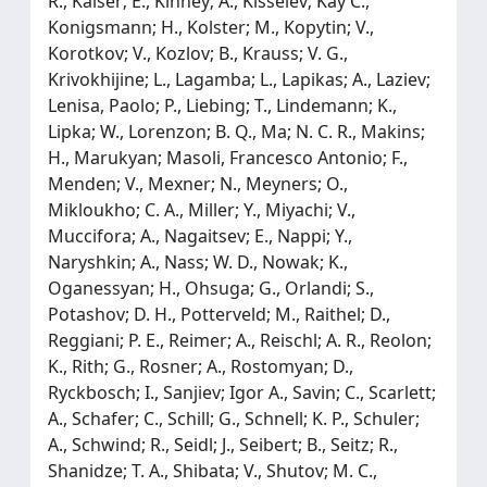
R., Kaiser; E., Kinney; A., Kisselev; Kay C.,
Konigsmann; H., Kolster; M., Kopytin; V.,
Korotkov; V., Kozlov; B., Krauss; V. G.,
Krivokhijine; L., Lagamba; L., Lapikas; A., Laziev;
Lenisa, Paolo; P., Liebing; T., Lindemann; K.,
Lipka; W., Lorenzon; B. Q., Ma; N. C. R., Makins;
H., Marukyan; Masoli, Francesco Antonio; F.,
Menden; V., Mexner; N., Meyners; O.,
Mikloukho; C. A., Miller; Y., Miyachi; V.,
Muccifora; A., Nagaitsev; E., Nappi; Y.,
Naryshkin; A., Nass; W. D., Nowak; K.,
Oganessyan; H., Ohsuga; G., Orlandi; S.,
Potashov; D. H., Potterveld; M., Raithel; D.,
Reggiani; P. E., Reimer; A., Reischl; A. R., Reolon;
K., Rith; G., Rosner; A., Rostomyan; D.,
Ryckbosch; I., Sanjiev; Igor A., Savin; C., Scarlett;
A., Schafer; C., Schill; G., Schnell; K. P., Schuler;
A., Schwind; R., Seidl; J., Seibert; B., Seitz; R.,
Shanidze; T. A., Shibata; V., Shutov; M. C.,