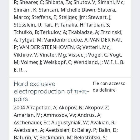
R; Shearer, C; Shibata, Ta; Shutov, V; Simani, Mc;
Sinram, K; Stancari, Michelle Dawn; Statera,
Marco; Steffens, E; Steijger, Jjm; Stewart, J;
Stosslein, U; Tait, P; Tanaka, H; Taroian, S;
Tchuiko, B; Terkulov, A; Tkabladze, A; Trzcinski,
A; Tytgat, M; Vandenbroucke, A; VAN DER NAT,
P; VAN DER STEENHOVEN, G; Vetterli, Mc;
Vikhrov, V; Vincter, Mg; Visser, J; Vogel, C; Vogt,
M; Volmer, J; Weiskopf, C; Wendland, J; W. I. L. B.
E. R., .
Hard exclusive
file con accesso
da definire
electroproduction of π+π−
pairs
2004 Airapetian, A; Akopov, N; Akopov, Z;
Amarian, M; Ammosov, Vv; Andrus, A;
Aschenauer, Ec; Augustyniak, W; Avakian, R;
Avetissian, A; Avetissian, E; Bailey, P; Balin, D;
Baturin, V; Beckmann, M; Belostotski, S;