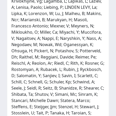
Krivokhijine, Vg; Lagamba, L; Lapikas, L; Laziev,
A; Lenisa, Paolo; Liebing, P; LINDEN LEVY, La;
Lipka, K; Lorenzon, W; Lu, J; Maiheu, B; Makins,
Ncr; Marianski, B; Marukyan, H; Masoli,
Francesco Antonio; Mexner, V; Meyners, N;
Mikloukho, O; Miller, Ca; Miyachi, Y; Muccifora,
V; Nagaitsev, A; Nappi, E; Naryshkin, Y; Nass, A;
Negodaev, M; Nowak, Wd; Oganessyan, K;
Ohsuga, H; Pickert, N; Potashov, S; Potterveld,
Dh; Raithel, M; Reggiani, Davide; Reimer, Pe;
Reischl, A; Reolon, Ar; Riedl, C; Rith, K; Rosner, G;
Rostomyan, A; Rubacek, L; Rubin, J; Ryckbosch,
D; Salomatin, Y; Sanjiev, I; Savin, I; Scarlett, C;
Schill, C; Schnell, G; Schuler, Kp; Schwind, A;
Seele, J; Seidl, R; Seitz, B; Shanidze, R; Shearer, C;
Shibata, Ta; Shutov, V; Simani, Mc; Sinram, K;
Stancari, Michelle Dawn; Statera, Marco;
Steffens, E; Steijger, Jjm; Stenzel, H; Stewart, J;
Stosslein, U; Tait, P; Tanaka, H; Taroian, S;