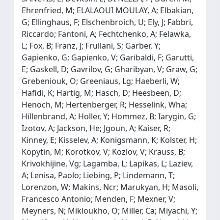
Ehrenfried, M; ELALAOUI MOULAY, A; Elbakian,
G; Ellinghaus, F; Elschenbroich, U; Ely, J; Fabbri,
Riccardo; Fantoni, A; Fechtchenko, A; Felawka,
L; Fox, B; Franz, J; Frullani, S; Garber, Y;
Gapienko, G; Gapienko, V; Garibaldi, F; Garutti,
E; Gaskell, D; Gavrilov, G; Gharibyan, V; Graw, G;
Grebeniouk, O; Greeniaus, Lg; Haeberli, W;
Hafidi, K; Hartig, M; Hasch, D; Heesbeen, D;
Henoch, M; Hertenberger, R; Hesselink, Wha;
Hillenbrand, A; Holler, Y; Hommez, B; Iarygin, G;
Izotov, A; Jackson, He; Jgoun, A; Kaiser, R;
Kinney, E; Kisselev, A; Konigsmann, K; Kolster, H;
Kopytin, M; Korotkov, V; Kozlov, V; Krauss, B;
Krivokhijine, Vg; Lagamba, L; Lapikas, L; Laziev,
A; Lenisa, Paolo; Liebing, P; Lindemann, T;
Lorenzon, W; Makins, Ncr; Marukyan, H; Masoli,
Francesco Antonio; Menden, F; Mexner, V;
Meyners, N; Mikloukho, O; Miller, Ca; Miyachi, Y;