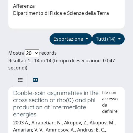
Afferenza
Dipartimento di Fisica e Scienze della Terra
Esportazione
Tutti (14)
Mostra
records
Risultati 1 - 14 di 14 (tempo di esecuzione: 0.047
secondi).
Double-spin asymmetries in the
file con
accesso
cross section of rho(0) and phi
da
production at intermediate
definire
energies
2003 A., Airapetian; N., Akopov; Z., Akopov; M.,
Amarian; V. V., Ammosov; A., Andrus; E. C.,