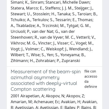
Simani; K., Sinram; Stancari, Michelle Dawn;
Statera, Marco; E., Steffens; J. J. M., Steijger; J.,
Stewart; U., Stosslein; H., Tanaka; S., Taroian; B.,
Tchuiko; A., Terkulov; S., Tessarin; E., Thomas;
A., Tkabladze; A., Trzcinski; M., Tytgat; G. M.,
Urciuoli; P., van der Nat; G., van der
Steenhoven; R., van de Vyver; M. C., Vetterli; V.,
Vikhrov; M. G., Vincter; J., Visser; C., Vogel; M.,
Vogt; J., Volmer; C., Weiskopf; J., Wendland; J.,
Wilbert; T., Wise; S., Yen; S., Yoneyama; B.,
Zihlmann; H., Zohrabian; P., Zupranski
Measurement of the beam-spin
file con
accesso
azimuthal asymmetry
da
associated with deeply-virtual
definire
Compton scattering
2001 Airapetian, A; Akopov, N; Akopov, Z;
Amarian, M; Achenauer, Ec; Avakian, H; Avakian,
R; Avetissian, A; Avetissian, E; Bailey, P; Bains, B;