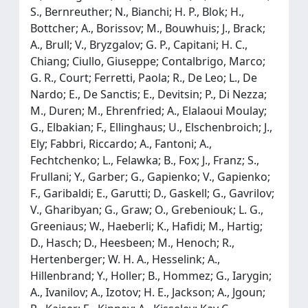
S., Bernreuther; N., Bianchi; H. P., Blok; H.,
Bottcher; A., Borissov; M., Bouwhuis; J., Brack;
A., Brull; V., Bryzgalov; G. P., Capitani; H. C.,
Chiang; Ciullo, Giuseppe; Contalbrigo, Marco;
G. R., Court; Ferretti, Paola; R., De Leo; L., De
Nardo; E., De Sanctis; E., Devitsin; P., Di Nezza;
M., Duren; M., Ehrenfried; A., Elalaoui Moulay;
G., Elbakian; F., Ellinghaus; U., Elschenbroich; J.,
Ely; Fabbri, Riccardo; A., Fantoni; A.,
Fechtchenko; L., Felawka; B., Fox; J., Franz; S.,
Frullani; Y., Garber; G., Gapienko; V., Gapienko;
F., Garibaldi; E., Garutti; D., Gaskell; G., Gavrilov;
V., Gharibyan; G., Graw; O., Grebeniouk; L. G.,
Greeniaus; W., Haeberli; K., Hafidi; M., Hartig;
D., Hasch; D., Heesbeen; M., Henoch; R.,
Hertenberger; W. H. A., Hesselink; A.,
Hillenbrand; Y., Holler; B., Hommez; G., Iarygin;
A., Ivanilov; A., Izotov; H. E., Jackson; A., Jgoun;