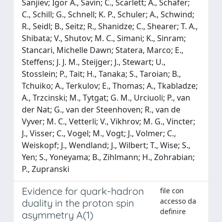
Sanjiev; Igor A., Savin; C., Scarlett; A., Schafer;
C., Schill; G., Schnell; K. P., Schuler; A., Schwind;
R., Seidl; B., Seitz; R., Shanidze; C., Shearer; T. A.,
Shibata; V., Shutov; M. C., Simani; K., Sinram;
Stancari, Michelle Dawn; Statera, Marco; E.,
Steffens; J. J. M., Steijger; J., Stewart; U.,
Stosslein; P., Tait; H., Tanaka; S., Taroian; B.,
Tchuiko; A., Terkulov; E., Thomas; A., Tkabladze;
A., Trzcinski; M., Tytgat; G. M., Urciuoli; P., van
der Nat; G., van der Steenhoven; R., van de
Vyver; M. C., Vetterli; V., Vikhrov; M. G., Vincter;
J., Visser; C., Vogel; M., Vogt; J., Volmer; C.,
Weiskopf; J., Wendland; J., Wilbert; T., Wise; S.,
Yen; S., Yoneyama; B., Zihlmann; H., Zohrabian;
P., Zupranski
Evidence for quark-hadron
file con
accesso da
duality in the proton spin
definire
asymmetry A(1)