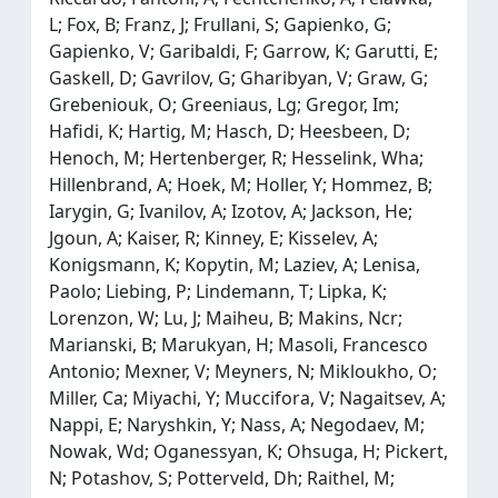
L; Fox, B; Franz, J; Frullani, S; Gapienko, G;
Gapienko, V; Garibaldi, F; Garrow, K; Garutti, E;
Gaskell, D; Gavrilov, G; Gharibyan, V; Graw, G;
Grebeniouk, O; Greeniaus, Lg; Gregor, Im;
Hafidi, K; Hartig, M; Hasch, D; Heesbeen, D;
Henoch, M; Hertenberger, R; Hesselink, Wha;
Hillenbrand, A; Hoek, M; Holler, Y; Hommez, B;
Iarygin, G; Ivanilov, A; Izotov, A; Jackson, He;
Jgoun, A; Kaiser, R; Kinney, E; Kisselev, A;
Konigsmann, K; Kopytin, M; Laziev, A; Lenisa,
Paolo; Liebing, P; Lindemann, T; Lipka, K;
Lorenzon, W; Lu, J; Maiheu, B; Makins, Ncr;
Marianski, B; Marukyan, H; Masoli, Francesco
Antonio; Mexner, V; Meyners, N; Mikloukho, O;
Miller, Ca; Miyachi, Y; Muccifora, V; Nagaitsev, A;
Nappi, E; Naryshkin, Y; Nass, A; Negodaev, M;
Nowak, Wd; Oganessyan, K; Ohsuga, H; Pickert,
N; Potashov, S; Potterveld, Dh; Raithel, M;