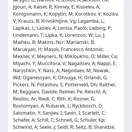
Jgoun, A; Kaiser, R; Kinney, E; Kisselev, A;
Konigsmann, K; Kopytin, M; Korotkov, V; Kozlov,
V; Krauss, B; Krivokhijine, Vg; Lagamba, L;
Lapikas, L; Laziev, A; Lenisa, Paolo; Liebing, P;
Lindemann, T; Lipka, K; Lorenzon, W; Lu, J;
Maiheu, B; Makins, Ncr; Marianski, B;
Marukyan, H; Masoli, Francesco Antonio;
Mexner, V; Meyners, N; Mikloukho, O; Miller, Ca;
Miyachi, Y; Muccifora, V; Nagaitsev, A; Nappi, E;
Naryshkin, Y; Nass, A; Negodaev, M; Nowak,
Wd; Oganessyan, K; Ohsuga, H; Orlandi, G;
Pickert, N; Potashov, S; Potterveld, Dh; Raithel,
M; Reggiani, Davide; Reimer, Pe; Reischl, A;
Reolon, Ar; Riedl, C; Rith, K; Rosner, G;
Rostomyan, A; Rubacek, L; Ryckbosch, D;
Salomatin, Y; Sanjiev, I; Savin, I; Scarlett, C;
Schafer, A; Schill, C; Schnell, G; Schuler, Kp;
Schwind, A; Seele, J; Seidl, R; Seitz, B; Shanidze,