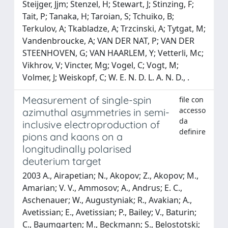
Steijger, Jjm; Stenzel, H; Stewart, J; Stinzing, F;
Tait, P; Tanaka, H; Taroian, S; Tchuiko, B;
Terkulov, A; Tkabladze, A; Trzcinski, A; Tytgat, M;
Vandenbroucke, A; VAN DER NAT, P; VAN DER
STEENHOVEN, G; VAN HAARLEM, Y; Vetterli, Mc;
Vikhrov, V; Vincter, Mg; Vogel, C; Vogt, M;
Volmer, J; Weiskopf, C; W. E. N. D. L. A. N. D., .
Measurement of single-spin
file con
accesso
azimuthal asymmetries in semi-
da
inclusive electroproduction of
definire
pions and kaons on a
longitudinally polarised
deuterium target
2003 A., Airapetian; N., Akopov; Z., Akopov; M.,
Amarian; V. V., Ammosov; A., Andrus; E. C.,
Aschenauer; W., Augustyniak; R., Avakian; A.,
Avetissian; E., Avetissian; P., Bailey; V., Baturin;
C., Baumgarten; M., Beckmann; S., Belostotski;