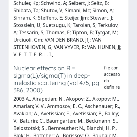
Schuler, Kp; Schwind, A; Seibert, J; Seitz, B;
Shibata, Ta; Shutov, V; Simani, Mc; Simon, A;
Sinram, K; Steffens, E; Steijer, Jjm; Stewart, J;
Stosslein, U; Suetsugu, K; Taroian, S; Terkulov,
A; Tessarin, S; Thomas, E; Tipton, B; Tytgat, M;
Urciuoli, Gm; VAN DEN BRAND, Jfj; VAN
STEENHOVEN, G; VAN VYVER, R; VAN HUNEN, Jj;
V. E. T. T. E. R. L. I., .
Nuclear effects on R =
file con
accesso
sigma(L)/sigma(T) in deep-
da
inelastic scattering (vol 475, pg
definire
386, 2000)
2003 A., Airapetian; N., Akopov; Z., Akopov; M.,
Amarian; V. V., Ammosov; E. C., Aschenauer; R.,
Avakian; A., Avetissian; E., Avetissian; P., Bailey;
V., Baturin; C., Baumgarten; M., Beckmann; S.,
Belostotski; S., Bernreuther; N., Bianchi; H. P.,
Blok; H., Bottcher; A., Borissov; O., Bouhali; M.,