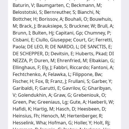
Baturin, V; Baumgarten, C; Beckmann, M;
Belostotski, S; Bernreuther, S; Bianchi, N;
Bottcher, H; Borissov, A; Bouhali, O; Bouwhuis,
M; Brack, J; Brauksiepe, S; Bruckner, W; Brull, A;
Brunn, I; Bulten, Hj; Capitani, Gp; Chumney, P;
Cisbani, E; Ciullo, Giuseppe; Court, Gr; Ferretti,
Paola; DE LEO, R; DE NARDO, L; DE SANCTIS, E;
DE SCHEPPER, D; Devitsin, E; Huberts, Pkad; DI
NEZZA, P; Duren, M; Ehrenfried, M; Elbakian, G;
Ellinghaus, F; Ely, J; Fabbri, Riccardo; Fantoni, A;
Fechtchenko, A; Felawka, L; Filippone, Bw;
Fischer, H; Fox, B; Franz, J; Frullani, S; Garber, Y;
Garibaldi, F; Garutti, E; Gavrilov, G; Gharibyan,
V; Golendukhin, A; Graw, G; Grebeniouk, O;
Green, Pw; Greeniaus, Lg; Gute, A; Haeberli, W;
Hafidi, K; Hartig, M; Hasch, D; Heesbeen, D;
Heinsius, Fh; Henoch, M; Hertenberger, R;
Hesselink, Wha; Hofman, G; Holler, Y; Holt, Rj;