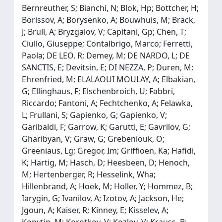
Bernreuther, S; Bianchi, N; Blok, Hp; Bottcher, H;
Borissov, A; Borysenko, A; Bouwhuis, M; Brack,
J; Brull, A; Bryzgalov, V; Capitani, Gp; Chen, T;
Ciullo, Giuseppe; Contalbrigo, Marco; Ferretti,
Paola; DE LEO, R; Demey, M; DE NARDO, L; DE
SANCTIS, E; Devitsin, E; DI NEZZA, P; Duren, M;
Ehrenfried, M; ELALAOUI MOULAY, A; Elbakian,
G; Ellinghaus, F; Elschenbroich, U; Fabbri,
Riccardo; Fantoni, A; Fechtchenko, A; Felawka,
L; Frullani, S; Gapienko, G; Gapienko, V;
Garibaldi, F; Garrow, K; Garutti, E; Gavrilov, G;
Gharibyan, V; Graw, G; Grebeniouk, O;
Greeniaus, Lg; Gregor, Im; Griffioen, Ka; Hafidi,
K; Hartig, M; Hasch, D; Heesbeen, D; Henoch,
M; Hertenberger, R; Hesselink, Wha;
Hillenbrand, A; Hoek, M; Holler, Y; Hommez, B;
Iarygin, G; Ivanilov, A; Izotov, A; Jackson, He;
Jgoun, A; Kaiser, R; Kinney, E; Kisselev, A;
Kopytin, M; Korotkov, V; Kozlov, V; Krauss, B;