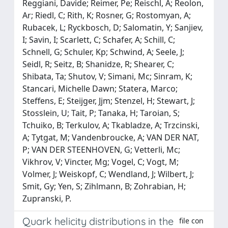
Reggiani, Davide; Reimer, Pe; Reischl, A; Reolon,
Ar; Riedl, C; Rith, K; Rosner, G; Rostomyan, A;
Rubacek, L; Ryckbosch, D; Salomatin, Y; Sanjiev,
I; Savin, I; Scarlett, C; Schafer, A; Schill, C;
Schnell, G; Schuler, Kp; Schwind, A; Seele, J;
Seidl, R; Seitz, B; Shanidze, R; Shearer, C;
Shibata, Ta; Shutov, V; Simani, Mc; Sinram, K;
Stancari, Michelle Dawn; Statera, Marco;
Steffens, E; Steijger, Jjm; Stenzel, H; Stewart, J;
Stosslein, U; Tait, P; Tanaka, H; Taroian, S;
Tchuiko, B; Terkulov, A; Tkabladze, A; Trzcinski,
A; Tytgat, M; Vandenbroucke, A; VAN DER NAT,
P; VAN DER STEENHOVEN, G; Vetterli, Mc;
Vikhrov, V; Vincter, Mg; Vogel, C; Vogt, M;
Volmer, J; Weiskopf, C; Wendland, J; Wilbert, J;
Smit, Gy; Yen, S; Zihlmann, B; Zohrabian, H;
Zupranski, P.
Quark helicity distributions in the
file con