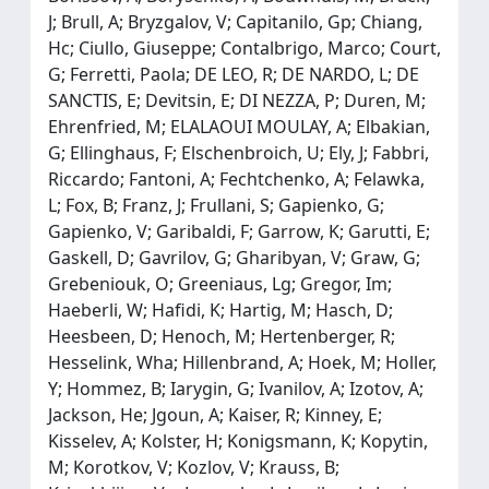
J; Brull, A; Bryzgalov, V; Capitanilo, Gp; Chiang,
Hc; Ciullo, Giuseppe; Contalbrigo, Marco; Court,
G; Ferretti, Paola; DE LEO, R; DE NARDO, L; DE
SANCTIS, E; Devitsin, E; DI NEZZA, P; Duren, M;
Ehrenfried, M; ELALAOUI MOULAY, A; Elbakian,
G; Ellinghaus, F; Elschenbroich, U; Ely, J; Fabbri,
Riccardo; Fantoni, A; Fechtchenko, A; Felawka,
L; Fox, B; Franz, J; Frullani, S; Gapienko, G;
Gapienko, V; Garibaldi, F; Garrow, K; Garutti, E;
Gaskell, D; Gavrilov, G; Gharibyan, V; Graw, G;
Grebeniouk, O; Greeniaus, Lg; Gregor, Im;
Haeberli, W; Hafidi, K; Hartig, M; Hasch, D;
Heesbeen, D; Henoch, M; Hertenberger, R;
Hesselink, Wha; Hillenbrand, A; Hoek, M; Holler,
Y; Hommez, B; Iarygin, G; Ivanilov, A; Izotov, A;
Jackson, He; Jgoun, A; Kaiser, R; Kinney, E;
Kisselev, A; Kolster, H; Konigsmann, K; Kopytin,
M; Korotkov, V; Kozlov, V; Krauss, B;