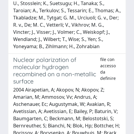
U., Stosslein; K., Suetsugu; H., Tanaka; S.,
Taroian; A., Terkulov; S., Tessarin; E., Thomas; A.,
Tkabladze; M., Tytgat; G. M., Urciuoli; G. v., Der;
R. v., De; M. C., Vetterli; V., Vikhrov; M. G.,
Vincter; J., Visser; J., Volmer; C., Weiskopf; J.,
Wendland; J., Wilbert; T., Wise; S., Yen; S.,
Yoneyama; B., Zihlmann; H., Zohrabian
Nuclear polarization of
file con
accesso
molecular hydrogen
da
recombined on a non-metallic
definire
surface
2004 Airapetian, A; Akopov, N; Akopov, Z;
Amarian, M; Ammosov, Vv; Andrus, A;
Aschenauer, Ec; Augustymak, W; Avakian, R;
Avetissian, A; Avetissian, E; Bailey, P; Baturin, V;
Baumgarten, C; Beckmann, M; Belostotski, S;
Bernreuther, S; Bianchi, N; Blok, Hp; Bottcher, H;
Borissov, A; Borysenko, A; Bouwhuis, M; Brack,