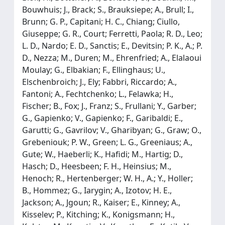
Bouwhuis; J., Brack; S., Brauksiepe; A., Brull; I.,
Brunn; G. P., Capitani; H. C., Chiang; Ciullo,
Giuseppe; G. R., Court; Ferretti, Paola; R. D., Leo;
L. D., Nardo; E. D., Sanctis; E., Devitsin; P. K., A.; P.
D., Nezza; M., Duren; M., Ehrenfried; A., Elalaoui
Moulay; G., Elbakian; F., Ellinghaus; U.,
Elschenbroich; J., Ely; Fabbri, Riccardo; A.,
Fantoni; A., Fechtchenko; L., Felawka; H.,
Fischer; B., Fox; J., Franz; S., Frullani; Y., Garber;
G., Gapienko; V., Gapienko; F., Garibaldi; E.,
Garutti; G., Gavrilov; V., Gharibyan; G., Graw; O.,
Grebeniouk; P. W., Green; L. G., Greeniaus; A.,
Gute; W., Haeberli; K., Hafidi; M., Hartig; D.,
Hasch; D., Heesbeen; F. H., Heinsius; M.,
Henoch; R., Hertenberger; W. H., A.; Y., Holler;
B., Hommez; G., Iarygin; A., Izotov; H. E.,
Jackson; A., Jgoun; R., Kaiser; E., Kinney; A.,
Kisselev; P., Kitching; K., Konigsmann; H.,