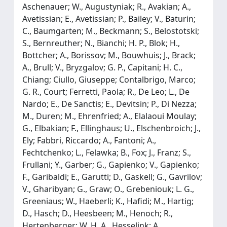
Aschenauer; W., Augustyniak; R., Avakian; A.,
Avetissian; E., Avetissian; P., Bailey; V., Baturin;
C., Baumgarten; M., Beckmann; S., Belostotski;
S., Bernreuther; N., Bianchi; H. P., Blok; H.,
Bottcher; A., Borissov; M., Bouwhuis; J., Brack;
A., Brull; V., Bryzgalov; G. P., Capitani; H. C.,
Chiang; Ciullo, Giuseppe; Contalbrigo, Marco;
G. R., Court; Ferretti, Paola; R., De Leo; L., De
Nardo; E., De Sanctis; E., Devitsin; P., Di Nezza;
M., Duren; M., Ehrenfried; A., Elalaoui Moulay;
G., Elbakian; F., Ellinghaus; U., Elschenbroich; J.,
Ely; Fabbri, Riccardo; A., Fantoni; A.,
Fechtchenko; L., Felawka; B., Fox; J., Franz; S.,
Frullani; Y., Garber; G., Gapienko; V., Gapienko;
F., Garibaldi; E., Garutti; D., Gaskell; G., Gavrilov;
V., Gharibyan; G., Graw; O., Grebeniouk; L. G.,
Greeniaus; W., Haeberli; K., Hafidi; M., Hartig;
D., Hasch; D., Heesbeen; M., Henoch; R.,
Hertenberger; W. H. A., Hesselink; A.,