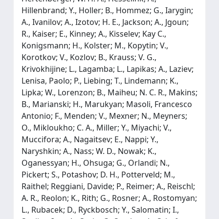
Hillenbrand; Y., Holler; B., Hommez; G., Iarygin;
A., Ivanilov; A., Izotov; H. E., Jackson; A., Jgoun;
R., Kaiser; E., Kinney; A., Kisselev; Kay C.,
Konigsmann; H., Kolster; M., Kopytin; V.,
Korotkov; V., Kozlov; B., Krauss; V. G.,
Krivokhijine; L., Lagamba; L., Lapikas; A., Laziev;
Lenisa, Paolo; P., Liebing; T., Lindemann; K.,
Lipka; W., Lorenzon; B., Maiheu; N. C. R., Makins;
B., Marianski; H., Marukyan; Masoli, Francesco
Antonio; F., Menden; V., Mexner; N., Meyners;
O., Mikloukho; C. A., Miller; Y., Miyachi; V.,
Muccifora; A., Nagaitsev; E., Nappi; Y.,
Naryshkin; A., Nass; W. D., Nowak; K.,
Oganessyan; H., Ohsuga; G., Orlandi; N.,
Pickert; S., Potashov; D. H., Potterveld; M.,
Raithel; Reggiani, Davide; P., Reimer; A., Reischl;
A. R., Reolon; K., Rith; G., Rosner; A., Rostomyan;
L., Rubacek; D., Ryckbosch; Y., Salomatin; I.,