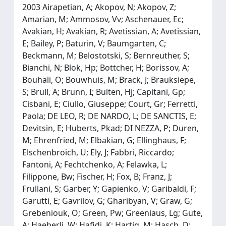
2003 Airapetian, A; Akopov, N; Akopov, Z;
Amarian, M; Ammosov, Vv; Aschenauer, Ec;
Avakian, H; Avakian, R; Avetissian, A; Avetissian,
E; Bailey, P; Baturin, V; Baumgarten, C;
Beckmann, M; Belostotski, S; Bernreuther, S;
Bianchi, N; Blok, Hp; Bottcher, H; Borissov, A;
Bouhali, O; Bouwhuis, M; Brack, J; Brauksiepe,
S; Brull, A; Brunn, I; Bulten, Hj; Capitani, Gp;
Cisbani, E; Ciullo, Giuseppe; Court, Gr; Ferretti,
Paola; DE LEO, R; DE NARDO, L; DE SANCTIS, E;
Devitsin, E; Huberts, Pkad; DI NEZZA, P; Duren,
M; Ehrenfried, M; Elbakian, G; Ellinghaus, F;
Elschenbroich, U; Ely, J; Fabbri, Riccardo;
Fantoni, A; Fechtchenko, A; Felawka, L;
Filippone, Bw; Fischer, H; Fox, B; Franz, J;
Frullani, S; Garber, Y; Gapienko, V; Garibaldi, F;
Garutti, E; Gavrilov, G; Gharibyan, V; Graw, G;
Grebeniouk, O; Green, Pw; Greeniaus, Lg; Gute,
A; Haeberli, W; Hafidi, K; Hartig, M; Hasch, D;