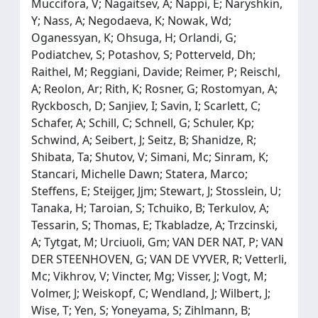
Muccifora, V; Nagaitsev, A; Nappi, E; Naryshkin,
Y; Nass, A; Negodaeva, K; Nowak, Wd;
Oganessyan, K; Ohsuga, H; Orlandi, G;
Podiatchev, S; Potashov, S; Potterveld, Dh;
Raithel, M; Reggiani, Davide; Reimer, P; Reischl,
A; Reolon, Ar; Rith, K; Rosner, G; Rostomyan, A;
Ryckbosch, D; Sanjiev, I; Savin, I; Scarlett, C;
Schafer, A; Schill, C; Schnell, G; Schuler, Kp;
Schwind, A; Seibert, J; Seitz, B; Shanidze, R;
Shibata, Ta; Shutov, V; Simani, Mc; Sinram, K;
Stancari, Michelle Dawn; Statera, Marco;
Steffens, E; Steijger, Jjm; Stewart, J; Stosslein, U;
Tanaka, H; Taroian, S; Tchuiko, B; Terkulov, A;
Tessarin, S; Thomas, E; Tkabladze, A; Trzcinski,
A; Tytgat, M; Urciuoli, Gm; VAN DER NAT, P; VAN
DER STEENHOVEN, G; VAN DE VYVER, R; Vetterli,
Mc; Vikhrov, V; Vincter, Mg; Visser, J; Vogt, M;
Volmer, J; Weiskopf, C; Wendland, J; Wilbert, J;
Wise, T; Yen, S; Yoneyama, S; Zihlmann, B;