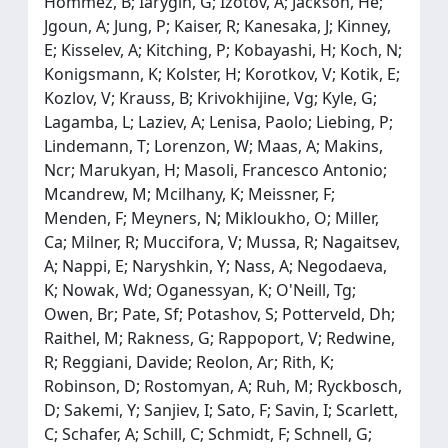
Hommez, B; Iarygin, G; Izotov, A; Jackson, He;
Jgoun, A; Jung, P; Kaiser, R; Kanesaka, J; Kinney,
E; Kisselev, A; Kitching, P; Kobayashi, H; Koch, N;
Konigsmann, K; Kolster, H; Korotkov, V; Kotik, E;
Kozlov, V; Krauss, B; Krivokhijine, Vg; Kyle, G;
Lagamba, L; Laziev, A; Lenisa, Paolo; Liebing, P;
Lindemann, T; Lorenzon, W; Maas, A; Makins,
Ncr; Marukyan, H; Masoli, Francesco Antonio;
Mcandrew, M; Mcilhany, K; Meissner, F;
Menden, F; Meyners, N; Mikloukho, O; Miller,
Ca; Milner, R; Muccifora, V; Mussa, R; Nagaitsev,
A; Nappi, E; Naryshkin, Y; Nass, A; Negodaeva,
K; Nowak, Wd; Oganessyan, K; O'Neill, Tg;
Owen, Br; Pate, Sf; Potashov, S; Potterveld, Dh;
Raithel, M; Rakness, G; Rappoport, V; Redwine,
R; Reggiani, Davide; Reolon, Ar; Rith, K;
Robinson, D; Rostomyan, A; Ruh, M; Ryckbosch,
D; Sakemi, Y; Sanjiev, I; Sato, F; Savin, I; Scarlett,
C; Schafer, A; Schill, C; Schmidt, F; Schnell, G;