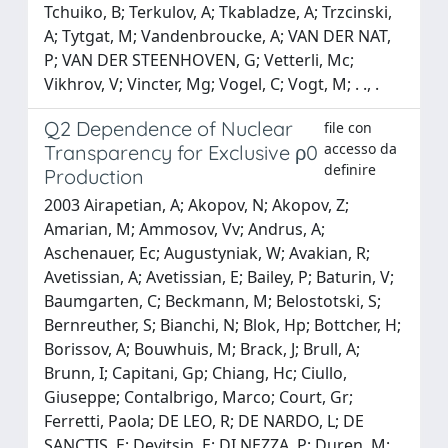
Tchuiko, B; Terkulov, A; Tkabladze, A; Trzcinski,
A; Tytgat, M; Vandenbroucke, A; VAN DER NAT,
P; VAN DER STEENHOVEN, G; Vetterli, Mc;
Vikhrov, V; Vincter, Mg; Vogel, C; Vogt, M; . ., .
Q2 Dependence of Nuclear
file con
accesso da
Transparency for Exclusive ρ0
definire
Production
2003 Airapetian, A; Akopov, N; Akopov, Z;
Amarian, M; Ammosov, Vv; Andrus, A;
Aschenauer, Ec; Augustyniak, W; Avakian, R;
Avetissian, A; Avetissian, E; Bailey, P; Baturin, V;
Baumgarten, C; Beckmann, M; Belostotski, S;
Bernreuther, S; Bianchi, N; Blok, Hp; Bottcher, H;
Borissov, A; Bouwhuis, M; Brack, J; Brull, A;
Brunn, I; Capitani, Gp; Chiang, Hc; Ciullo,
Giuseppe; Contalbrigo, Marco; Court, Gr;
Ferretti, Paola; DE LEO, R; DE NARDO, L; DE
SANCTIS, E; Devitsin, E; DI NEZZA, P; Duren, M;