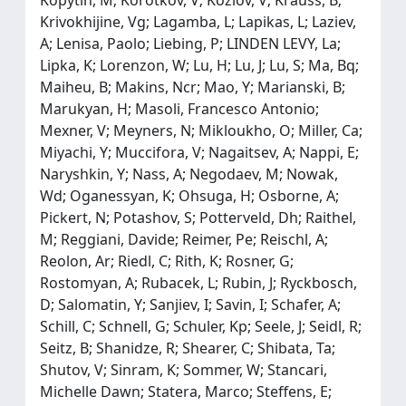
Krivokhijine, Vg; Lagamba, L; Lapikas, L; Laziev,
A; Lenisa, Paolo; Liebing, P; LINDEN LEVY, La;
Lipka, K; Lorenzon, W; Lu, H; Lu, J; Lu, S; Ma, Bq;
Maiheu, B; Makins, Ncr; Mao, Y; Marianski, B;
Marukyan, H; Masoli, Francesco Antonio;
Mexner, V; Meyners, N; Mikloukho, O; Miller, Ca;
Miyachi, Y; Muccifora, V; Nagaitsev, A; Nappi, E;
Naryshkin, Y; Nass, A; Negodaev, M; Nowak,
Wd; Oganessyan, K; Ohsuga, H; Osborne, A;
Pickert, N; Potashov, S; Potterveld, Dh; Raithel,
M; Reggiani, Davide; Reimer, Pe; Reischl, A;
Reolon, Ar; Riedl, C; Rith, K; Rosner, G;
Rostomyan, A; Rubacek, L; Rubin, J; Ryckbosch,
D; Salomatin, Y; Sanjiev, I; Savin, I; Schafer, A;
Schill, C; Schnell, G; Schuler, Kp; Seele, J; Seidl, R;
Seitz, B; Shanidze, R; Shearer, C; Shibata, Ta;
Shutov, V; Sinram, K; Sommer, W; Stancari,
Michelle Dawn; Statera, Marco; Steffens, E;