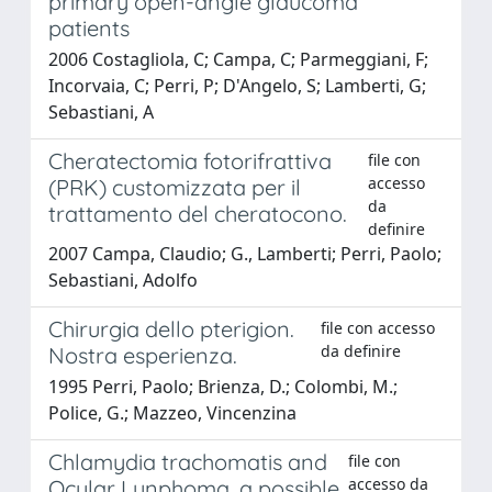
primary open-angle glaucoma
patients
2006 Costagliola, C; Campa, C; Parmeggiani, F;
Incorvaia, C; Perri, P; D'Angelo, S; Lamberti, G;
Sebastiani, A
Cheratectomia fotorifrattiva
file con
accesso
(PRK) customizzata per il
da
trattamento del cheratocono.
definire
2007 Campa, Claudio; G., Lamberti; Perri, Paolo;
Sebastiani, Adolfo
Chirurgia dello pterigion.
file con accesso
da definire
Nostra esperienza.
1995 Perri, Paolo; Brienza, D.; Colombi, M.;
Police, G.; Mazzeo, Vincenzina
Chlamydia trachomatis and
file con
accesso da
Ocular Lynphoma. a possible