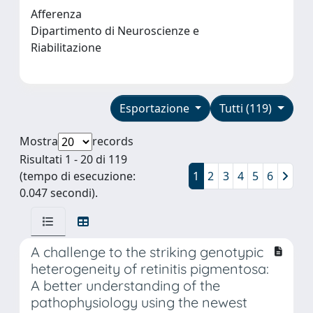
Afferenza
Dipartimento di Neuroscienze e
Riabilitazione
Esportazione
Tutti (119)
Mostra
records
Risultati 1 - 20 di 119
(tempo di esecuzione:
1
2
3
4
5
6
0.047 secondi).
A challenge to the striking genotypic
heterogeneity of retinitis pigmentosa:
A better understanding of the
pathophysiology using the newest