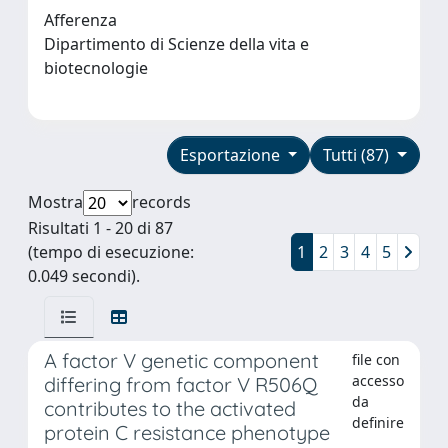
Afferenza
Dipartimento di Scienze della vita e
biotecnologie
Esportazione
Tutti (87)
Mostra
records
Risultati 1 - 20 di 87
(tempo di esecuzione:
1
2
3
4
5
0.049 secondi).
A factor V genetic component
file con
accesso
differing from factor V R506Q
da
contributes to the activated
definire
protein C resistance phenotype