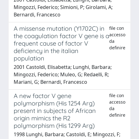
Mingozzi, Federico; Simioni, P; Girolami, A;
Bernardi, Francesco
A missense mutation (Y1702C) in
file con
accesso
the coagulation factor V gene is a
da
frequent cause of factor V
definire
deficiency in the italian
population
2001 Castoldi, Elisabetta; Lunghi, Barbara;
Mingozzi, Federico; Muleo, G; Redaelli, R;
Mariani, G; Bernardi, Francesco
A new factor V gene
file con
accesso
polymorphism (His 1254 Arg)
da
present in subjects of African
definire
origin mimics the R2
polymorphism (His 1299 Arg)
1998 Lunghi, Barbara; Castoldi, E; Mingozzi, F;