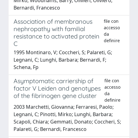
Mirko; Woodhams, Barry; Olivieri, Oliviero;
Bernardi, Francesco
Association of membranous
file con
accesso
nephropathy with familial
da
resistance to activated protein
definire
C
1995 Montinaro, V; Coccheri, S; Palareti, G;
Legnani, C; Lunghi, Barbara; Bernardi, F;
Schena, Fp
Asymptomatic carriership of
file con
accesso
factor V Leiden and genotypes
da
of the fibrinogen gene cluster
definire
2003 Marchetti, Giovanna; Ferraresi, Paolo;
Legnani, C; Pinotti, Mirko; Lunghi, Barbara;
Scapoli, Chiara; Gemmati, Donato; Coccheri, S;
Palareti, G; Bernardi, Francesco