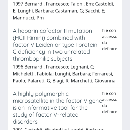
1997 Bernardi, Francesco; Faioni, Em; Castoldi,
E; Lunghi, Barbara; Castaman, G; Sacchi, E;
Mannucci, Pm
A heparin cofactor II mutation
file con
accesso
(HCII Rimini) combined with
da
factor V Leiden or type I protein
definire
C deficiency in two unrelated
thrombophilic subjects
1996 Bernardi, Francesco; Legnani, C;
Micheletti, Fabiola; Lunghi, Barbara; Ferraresi,
Paolo; Palareti, G; Biagi, R; Marchetti, Giovanna
A highly polymorphic
file con
accesso
microsatellite in the factor V gene
da
is an informative tool for the
definire
study of factor V-related
disorders
2001 Castoldi, Elisabetta; Lunghi, Barbara;