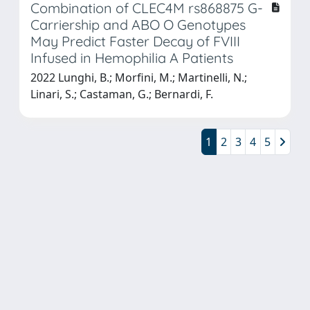
Combination of CLEC4M rs868875 G-
Carriership and ABO O Genotypes
May Predict Faster Decay of FVIII
Infused in Hemophilia A Patients
2022 Lunghi, B.; Morfini, M.; Martinelli, N.;
Linari, S.; Castaman, G.; Bernardi, F.
1
2
3
4
5
Powered by
IRIS
-
about IRIS
-
Utilizzo dei cookie
Copyright © 2026