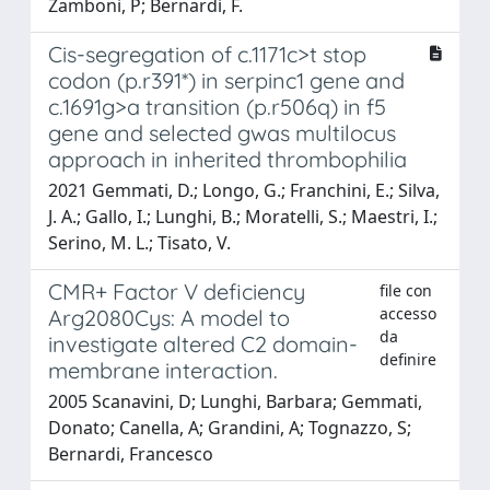
Zamboni, P; Bernardi, F.
Cis-segregation of c.1171c>t stop
codon (p.r391*) in serpinc1 gene and
c.1691g>a transition (p.r506q) in f5
gene and selected gwas multilocus
approach in inherited thrombophilia
2021 Gemmati, D.; Longo, G.; Franchini, E.; Silva,
J. A.; Gallo, I.; Lunghi, B.; Moratelli, S.; Maestri, I.;
Serino, M. L.; Tisato, V.
CMR+ Factor V deficiency
file con
accesso
Arg2080Cys: A model to
da
investigate altered C2 domain-
definire
membrane interaction.
2005 Scanavini, D; Lunghi, Barbara; Gemmati,
Donato; Canella, A; Grandini, A; Tognazzo, S;
Bernardi, Francesco