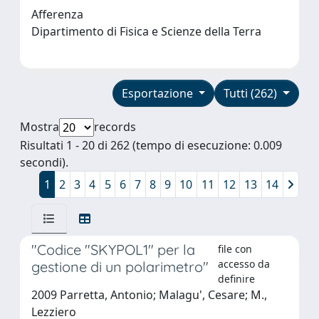
Afferenza
Dipartimento di Fisica e Scienze della Terra
Esportazione
Tutti (262)
Mostra
records
Risultati 1 - 20 di 262 (tempo di esecuzione: 0.009
secondi).
1
2
3
4
5
6
7
8
9
10
11
12
13
14
"Codice "SKYPOL1" per la
file con
accesso da
gestione di un polarimetro"
definire
2009 Parretta, Antonio; Malagu', Cesare; M.,
Lezziero