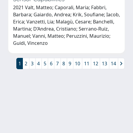
2021 Valt, Matteo; Caporali, Maria; Fabbri,
Barbara; Gaiardo, Andrea; Krik, Soufiane; Iacob,
Erica; Vanzetti, Lia; Malagù, Cesare; Banchelli,
Martina; D’Andrea, Cristiano; Serrano-Ruiz,
Manuel; Vanni, Matteo; Peruzzini, Maurizio;
Guidi, Vincenzo
1
2
3
4
5
6
7
8
9
10
11
12
13
14
Powered by
IRIS
-
about IRIS
-
Utilizzo dei cookie
Copyright © 2026