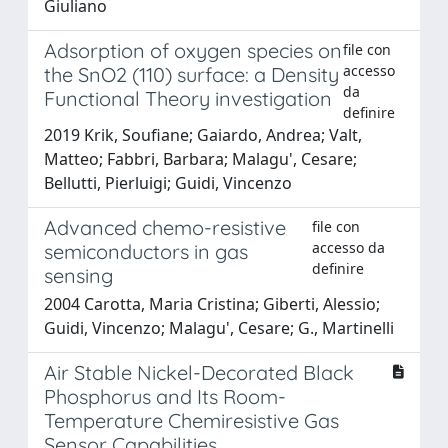
Giuliano
Adsorption of oxygen species on
file con
accesso
the SnO2 (110) surface: a Density
da
Functional Theory investigation
definire
2019 Krik, Soufiane; Gaiardo, Andrea; Valt,
Matteo; Fabbri, Barbara; Malagu', Cesare;
Bellutti, Pierluigi; Guidi, Vincenzo
Advanced chemo-resistive
file con
accesso da
semiconductors in gas
definire
sensing
2004 Carotta, Maria Cristina; Giberti, Alessio;
Guidi, Vincenzo; Malagu', Cesare; G., Martinelli
Air Stable Nickel-Decorated Black
Phosphorus and Its Room-
Temperature Chemiresistive Gas
Sensor Capabilities