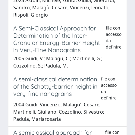
2023 Astolfi, Michele; Zonta, Giulia; Gherardi,
Sandro; Malagù, Cesare; Vincenzi, Donato;
Rispoli, Giorgio
A Semi-Classical Approach for
file con
accesso
Determination of the Inter-
da
Granular Energy-Barrier Height
definire
in Very-Fine Nanograins
2005 Guidi, V.; Malagu, C.; Martinelli, G.;
Cozzolino, S.; Padula, M.
A semi-classical determination
file con
accesso
of the Schotty-barrier height in
da
very-fine nanograins
definire
2004 Guidi, Vincenzo; Malagu', Cesare;
Martinelli, Giuliano; Cozzolino, Silvestro;
Padula, Mariarosaria
A semiclassical approach for
file con