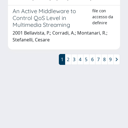
An Active Middleware to
file con
accesso da
Control QoS Level in
definire
Multimedia Streaming
2001 Bellavista, P.; Corradi, A.; Montanari, R.;
Stefanelli, Cesare
1
2
3
4
5
6
7
8
9
Powered by
IRIS
-
about IRIS
-
Utilizzo dei cookie
Copyright © 2026