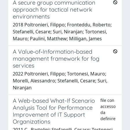
A secure group communication
approach for tactical network
environments
2018 Poltronieri, Filippo; Fronteddu, Roberto;
Stefanelli, Cesare; Suri, Niranjan; Tortonesi,
Mauro; Paulini, Matthew; Milligan, James
A Value‐of‐Information‐based
management framework for fog
services
2022 Poltronieri, Filippo; Tortonesi, Mauro;
Morelli, Alessandro; Stefanelli, Cesare; Suri,
Niranjan
A Web-based What-If Scenario
file con
accesso
Analysis Tool for Performance
da
Improvement of IT Support
definire
Organizations
2011 C., Bartolini; Stefanelli, Cesare; Tortonesi,