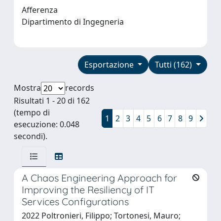
Afferenza
Dipartimento di Ingegneria
Esportazione
Tutti (162)
Mostra
records
Risultati 1 - 20 di 162
(tempo di
1
2
3
4
5
6
7
8
9
esecuzione: 0.048
secondi).
A Chaos Engineering Approach for
Improving the Resiliency of IT
Services Configurations
2022 Poltronieri, Filippo; Tortonesi, Mauro;