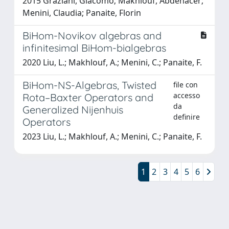
2015 Graziani, Giacomo; Makhlouf, Abdenacer;
Menini, Claudia; Panaite, Florin
BiHom-Novikov algebras and
infinitesimal BiHom-bialgebras
2020 Liu, L.; Makhlouf, A.; Menini, C.; Panaite, F.
BiHom-NS-Algebras, Twisted
file con
accesso
Rota–Baxter Operators and
da
Generalized Nijenhuis
definire
Operators
2023 Liu, L.; Makhlouf, A.; Menini, C.; Panaite, F.
1
2
3
4
5
6