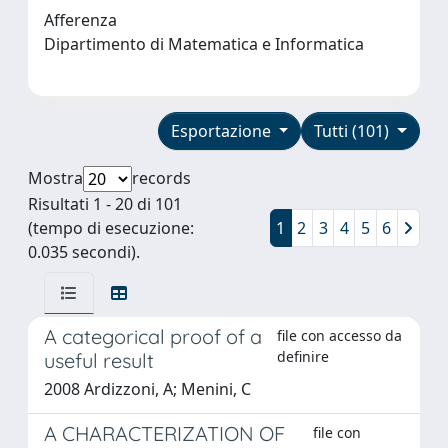
Afferenza
Dipartimento di Matematica e Informatica
Esportazione
Tutti (101)
Mostra
records
Risultati 1 - 20 di 101
(tempo di esecuzione:
1
2
3
4
5
6
0.035 secondi).
A categorical proof of a
file con accesso da
definire
useful result
2008 Ardizzoni, A; Menini, C
A CHARACTERIZATION OF
file con