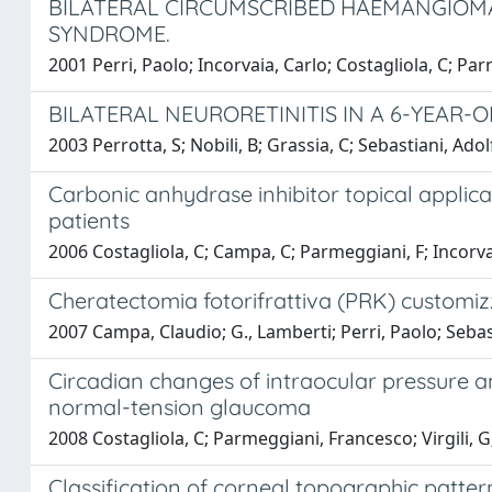
BILATERAL CIRCUMSCRIBED HAEMANGIOMA
SYNDROME.
2001 Perri, Paolo; Incorvaia, Carlo; Costagliola, C; P
BILATERAL NEURORETINITIS IN A 6-YEAR-
2003 Perrotta, S; Nobili, B; Grassia, C; Sebastiani, Ad
Carbonic anhydrase inhibitor topical appli
patients
2006 Costagliola, C; Campa, C; Parmeggiani, F; Incorvai
Cheratectomia fotorifrattiva (PRK) customiz
2007 Campa, Claudio; G., Lamberti; Perri, Paolo; Sebas
Circadian changes of intraocular pressure an
normal-tension glaucoma
2008 Costagliola, C; Parmeggiani, Francesco; Virgili, 
Classification of corneal topographic patter