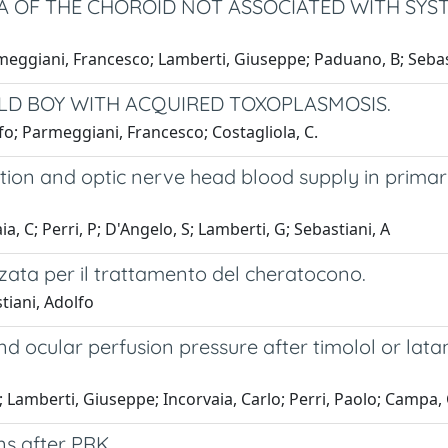
 OF THE CHOROID NOT ASSOCIATED WITH SYS
armeggiani, Francesco; Lamberti, Giuseppe; Paduano, B; Sebas
OLD BOY WITH ACQUIRED TOXOPLASMOSIS.
olfo; Parmeggiani, Francesco; Costagliola, C.
cation and optic nerve head blood supply in pri
a, C; Perri, P; D'Angelo, S; Lamberti, G; Sebastiani, A
zata per il trattamento del cheratocono.
tiani, Adolfo
d ocular perfusion pressure after timolol or lata
G; Lamberti, Giuseppe; Incorvaia, Carlo; Perri, Paolo; Campa,
ns after PRK