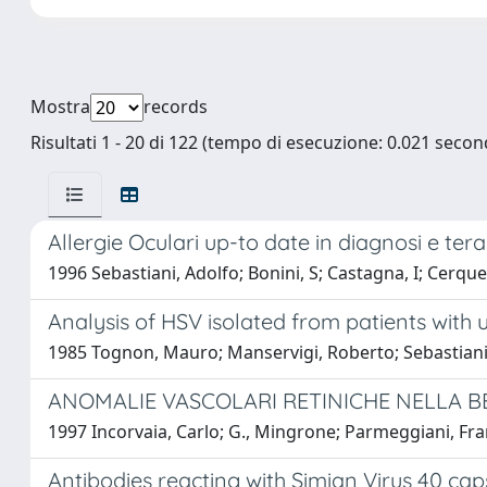
Mostra
records
Risultati 1 - 20 di 122 (tempo di esecuzione: 0.021 second
Allergie Oculari up-to date in diagnosi e tera
1996 Sebastiani, Adolfo; Bonini, S; Castagna, I; Cerque
Analysis of HSV isolated from patients with un
1985 Tognon, Mauro; Manservigi, Roberto; Sebastiani,
ANOMALIE VASCOLARI RETINICHE NELLA 
1997 Incorvaia, Carlo; G., Mingrone; Parmeggiani, Fran
Antibodies reacting with Simian Virus 40 c