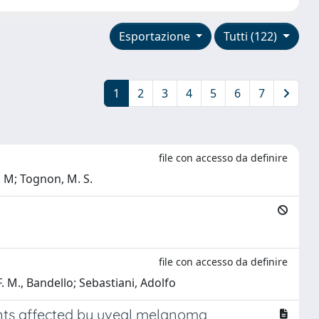
Esportazione
Tutti (122)
1
2
3
4
5
6
7
file con accesso da definire
o, M; Tognon, M. S.
file con accesso da definire
. M., Bandello; Sebastiani, Adolfo
ents affected by uveal melanoma