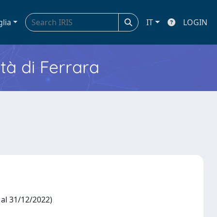
glia
IT
LOGIN
ità di Ferrara
2 al 31/12/2022)