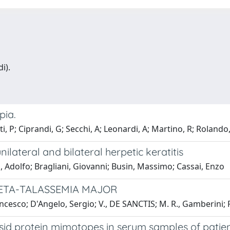
i).
pia.
ti, P; Ciprandi, G; Secchi, A; Leonardi, A; Martino, R; Roland
ilateral and bilateral herpetic keratitis
 Adolfo; Bragliani, Giovanni; Busin, Massimo; Cassai, Enzo
BETA-TALASSEMIA MAJOR
cesco; D'Angelo, Sergio; V., DE SANCTIS; M. R., Gamberini; F
apsid protein mimotopes in serum samples of pati