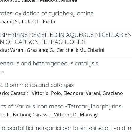
onora; S., Vaccari; Maldotti, Andrea
ates: oxidation of cyclohexylamine
no; S., Tollari; F., Porta
ORPHYRINS REVISITED IN AQUEOUS MICELLAR 
ON OF CARBON TETRACHLORIDE
ra; Varani, Graziano; G., Cerichelli; M., Chiarini
geneous and heterogeneous catalysis
ano
. Biomimetics and catalysis
lo; Carassiti, Vittorio; Polo, Eleonora; Varani, Graziano
cs of Various Iron meso -Tetraarylporphyrins
; P., Battioni; Carassiti, Vittorio; D., Mansuy
tocatalitici inorganici per la sintesi selettiva di 