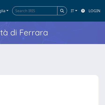
glia
IT
LOGIN
ità di Ferrara