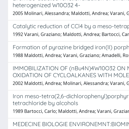
heterogenized W10O32 4-
2005 Molinari, Alessandra; Maldotti, Andrea; Varani, G
Catalytic reduction of CCl4 by a meso-tetra
1992 Varani, Graziano; Maldotti, Andrea; Bartocci, Ca
Formation of pyrazine bridged iron(II) porp
1988 Maldotti, Andrea; Varani, Graziano; Amadelli, Ros
IMMOBILIZATION OF (nBu4N)4W10O32 ON
OXIDATION OF CYCLOALKANES WITH MOL
2002 Maldotti, Andrea; Molinari, Alessandra; Varani, Gra
Iron meso-tetra(2,6-dichlorophenyl)porphyrin
tetrachloride by alcohols
1989 Bartocci, Carlo; Maldotti, Andrea; Varani, Graziano
MEDECINE BIOLOGIE ENVIRONEMNT:BIOMI