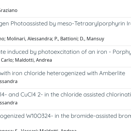
Graziano
en Photoassisted by meso-Tetraarylporphyrin Ir
o; Molinari, Alessandra; P., Battioni; D., Mansuy
trate induced by photoexcitation of an iron - Porp
 Carlo; Maldotti, Andrea
with iron chloride heterogenized with Amberlite
essandra
4- and CuCl4 2- in the chloride assisted chlorinat
essandra
terogenized W10O324- in the bromide-assisted bro