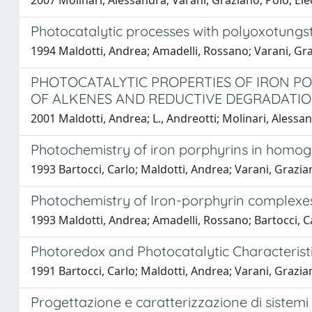
2007 Molinari, Alessandra; Varani, Graziano; Polo, Ele
Photocatalytic processes with polyoxotungst
1994 Maldotti, Andrea; Amadelli, Rossano; Varani, Grazia
PHOTOCATALYTIC PROPERTIES OF IRON P
OF ALKENES AND REDUCTIVE DEGRADATI
2001 Maldotti, Andrea; L., Andreotti; Molinari, Alessand
Photochemistry of iron porphyrins in homo
1993 Bartocci, Carlo; Maldotti, Andrea; Varani, Grazi
Photochemistry of Iron-porphyrin complexes
1993 Maldotti, Andrea; Amadelli, Rossano; Bartocci, Car
Photoredox and Photocatalytic Characteristi
1991 Bartocci, Carlo; Maldotti, Andrea; Varani, Graziano
Progettazione e caratterizzazione di sistemi fo