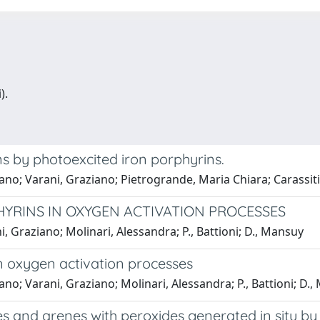
).
s by photoexcited iron porphyrins.
ano; Varani, Graziano; Pietrogrande, Maria Chiara; Carassiti,
HYRINS IN OXYGEN ACTIVATION PROCESSES
i, Graziano; Molinari, Alessandra; P., Battioni; D., Mansuy
in oxygen activation processes
ano; Varani, Graziano; Molinari, Alessandra; P., Battioni; D.
es and arenes with peroxides generated in situ by