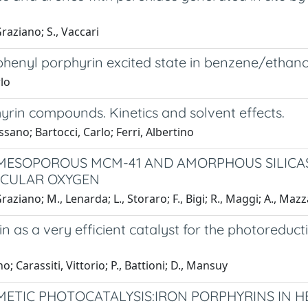
raziano; S., Vaccari
phenyl porphyrin excited state in benzene/ethano
rlo
hyrin compounds. Kinetics and solvent effects.
sano; Bartocci, Carlo; Ferri, Albertino
 MESOPOROUS MCM-41 AND AMORPHOUS SILICA
ECULAR OXYGEN
ziano; M., Lenarda; L., Storaro; F., Bigi; R., Maggi; A., Mazz
 as a very efficient catalyst for the photoreduct
; Carassiti, Vittorio; P., Battioni; D., Mansuy
METIC PHOTOCATALYSIS:IRON PORPHYRINS IN