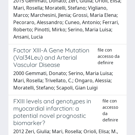
2015 Gemmati, Donato; Zeri, Giulia; Orioli, Elisa;
Mari, Rosella; Moratelli, Stefano; Vigliano,
Marco; Marchesini, Jlenia; Grossi, Maria Elena;
Pecoraro, Alessandro; Cuneo, Antonio; Ferrari,
Roberto; Pinotti, Mirko; Serino, Maria Luisa;
Ansani, Lucia
Factor XIII-A Gene Mutation
file con
accesso da
(Val34Leu) and Arterial
definire
Vascular Disease
2000 Gemmati, Donato; Serino, Maria Luisa;
Mari, Rosella; Trivellato, C.; Ongaro, Alessia;
Moratelli, Stefano; Scapoli, Gian Luigi
FXIII levels and genotypes in
file con
accesso
myocardial infarction: a
da
potential novel prognostic
definire
biomarker?
2012 Zeri, Giulia; Mari, Rosella; Orioli, Elisa; M.,