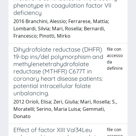
phenotype in coagulation factor VII
deficiency
2016 Branchini, Alessio; Ferrarese, Mattia;
Lombardi, Silvia; Mari, Rosella; Bernardi,
Francesco; Pinotti, Mirko
Dihydrofolate reductase (DHFR)
file con
accesso
19-bp ins/del polymorphism and
da
methylenetetrahydrofolate
definire
reductase (MTHFR) C677T in
coronary heart disease patients:
potential intracellular folate
unbalancing.
2012 Orioli, Elisa; Zeri, Giulia; Mari, Rosella; S.,
Moratelli; Serino, Maria Luisa; Gemmati,
Donato
Effect of factor XIII Val34Leu
file con
accesso