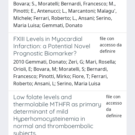
Bovara; S., Moratelli; Bernardi, Francesco; M.,
Pinotti; E., Antenucci; L., Marcantoni; Malagu',
Michele; Ferrari, Roberto; L., Ansani; Serino,
Maria Luisa; Gemmati, Donato
FXIII Levels in Myocardial
file con
accesso da
Infarction: a Potential Novel
definire
Prognostic Biomarker?
2010 Gemmati, Donato; Zeri, G; Mari, Rosella;
Orioli, E; Bovara, M; Moratelli, S; Bernardi,
Francesco; Pinotti, Mirko; Fiore, T; Ferrari,
Roberto; Ansani, L; Serino, Maria Luisa
Low folate levels and
file con
accesso
thermolabile MTHFR as primary
da
determinant of mild
definire
Hyperhomocysteinemia in
normal and thromboembolic
subjects.