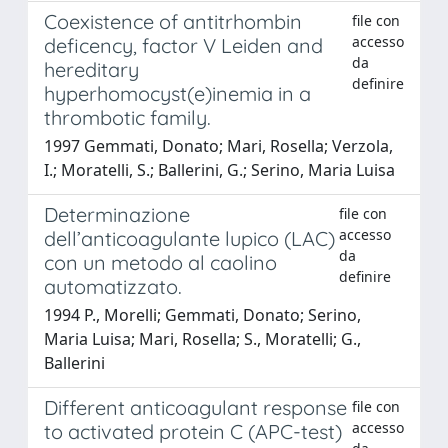
Coexistence of antitrhombin
file con
accesso
deficency, factor V Leiden and
da
hereditary
definire
hyperhomocyst(e)inemia in a
thrombotic family.
1997 Gemmati, Donato; Mari, Rosella; Verzola,
I.; Moratelli, S.; Ballerini, G.; Serino, Maria Luisa
Determinazione
file con
accesso
dell’anticoagulante lupico (LAC)
da
con un metodo al caolino
definire
automatizzato.
1994 P., Morelli; Gemmati, Donato; Serino,
Maria Luisa; Mari, Rosella; S., Moratelli; G.,
Ballerini
Different anticoagulant response
file con
accesso
to activated protein C (APC-test)