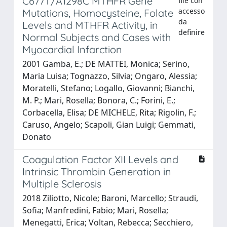
C677T/A1298C MTHFR Gene
file con
accesso
Mutations, Homocysteine, Folate
da
Levels and MTHFR Activity, in
definire
Normal Subjects and Cases with
Myocardial Infarction
2001 Gamba, E.; DE MATTEI, Monica; Serino,
Maria Luisa; Tognazzo, Silvia; Ongaro, Alessia;
Moratelli, Stefano; Logallo, Giovanni; Bianchi,
M. P.; Mari, Rosella; Bonora, C.; Forini, E.;
Corbacella, Elisa; DE MICHELE, Rita; Rigolin, F.;
Caruso, Angelo; Scapoli, Gian Luigi; Gemmati,
Donato
Coagulation Factor XII Levels and
Intrinsic Thrombin Generation in
Multiple Sclerosis
2018 Ziliotto, Nicole; Baroni, Marcello; Straudi,
Sofia; Manfredini, Fabio; Mari, Rosella;
Menegatti, Erica; Voltan, Rebecca; Secchiero,