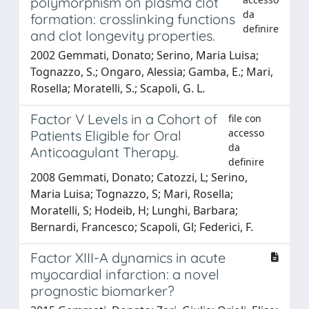
polymorphism on plasma clot
da
formation: crosslinking functions
definire
and clot longevity properties.
2002 Gemmati, Donato; Serino, Maria Luisa;
Tognazzo, S.; Ongaro, Alessia; Gamba, E.; Mari,
Rosella; Moratelli, S.; Scapoli, G. L.
Factor V Levels in a Cohort of
file con
accesso
Patients Eligible for Oral
da
Anticoagulant Therapy.
definire
2008 Gemmati, Donato; Catozzi, L; Serino,
Maria Luisa; Tognazzo, S; Mari, Rosella;
Moratelli, S; Hodeib, H; Lunghi, Barbara;
Bernardi, Francesco; Scapoli, Gl; Federici, F.
Factor XIII-A dynamics in acute
myocardial infarction: a novel
prognostic biomarker?