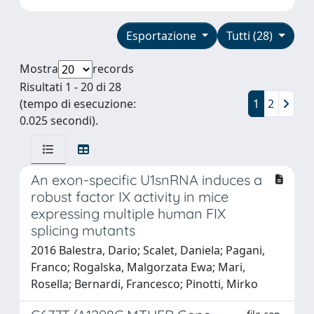
Esportazione
Tutti (28)
Mostra
records
Risultati 1 - 20 di 28
(tempo di esecuzione:
1
2
0.025 secondi).
An exon-specific U1snRNA induces a
robust factor IX activity in mice
expressing multiple human FIX
splicing mutants
2016 Balestra, Dario; Scalet, Daniela; Pagani,
Franco; Rogalska, Malgorzata Ewa; Mari,
Rosella; Bernardi, Francesco; Pinotti, Mirko