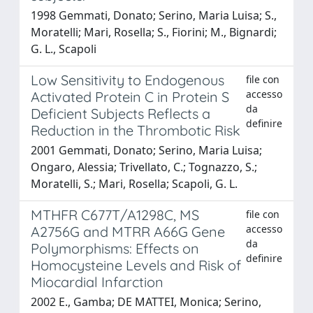
1998 Gemmati, Donato; Serino, Maria Luisa; S.,
Moratelli; Mari, Rosella; S., Fiorini; M., Bignardi;
G. L., Scapoli
Low Sensitivity to Endogenous
file con
accesso
Activated Protein C in Protein S
da
Deficient Subjects Reflects a
definire
Reduction in the Thrombotic Risk
2001 Gemmati, Donato; Serino, Maria Luisa;
Ongaro, Alessia; Trivellato, C.; Tognazzo, S.;
Moratelli, S.; Mari, Rosella; Scapoli, G. L.
MTHFR C677T/A1298C, MS
file con
accesso
A2756G and MTRR A66G Gene
da
Polymorphisms: Effects on
definire
Homocysteine Levels and Risk of
Miocardial Infarction
2002 E., Gamba; DE MATTEI, Monica; Serino,