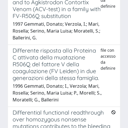
da
and to Agkistrodon Contortix
definire
Venom (ACV-test) in a family with
FV-R506Q substitution
1997 Gemmati, Donato; Verzola, I.; Mari,
Rosella; Serino, Maria Luisa; Moratelli, S.;
Ballerini, G.
Differente risposta alla Proteina
file con
accesso
C attivata della muatazione
da
R506Q del fattore V della
definire
coagulazione (FV Leiden) in due
generazioni della stessa famiglia.
1996 Gemmati, Donato; I., Verzola; Mari,
Rosella; Serino, Maria Luisa; P., Morelli; S.,
Moratelli; G., Ballerini
Differential functional readthrough
over homozygous nonsense
mutations contributes to the bleeding