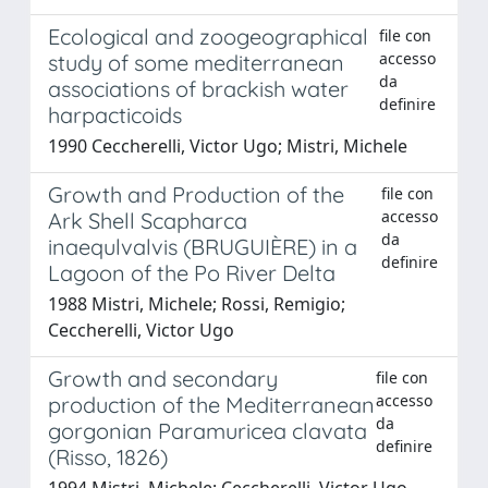
Ecological and zoogeographical
file con
accesso
study of some mediterranean
da
associations of brackish water
definire
harpacticoids
1990 Ceccherelli, Victor Ugo; Mistri, Michele
Growth and Production of the
file con
accesso
Ark Shell Scapharca
da
inaequlvalvis (BRUGUIÈRE) in a
definire
Lagoon of the Po River Delta
1988 Mistri, Michele; Rossi, Remigio;
Ceccherelli, Victor Ugo
Growth and secondary
file con
accesso
production of the Mediterranean
da
gorgonian Paramuricea clavata
definire
(Risso, 1826)
1994 Mistri, Michele; Ceccherelli, Victor Ugo