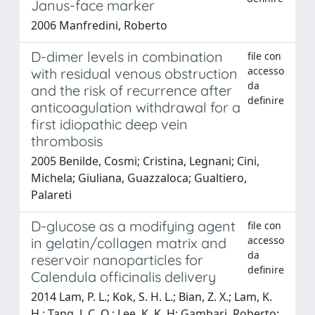
Janus-face marker
2006 Manfredini, Roberto
D-dimer levels in combination
file con
accesso
with residual venous obstruction
da
and the risk of recurrence after
definire
anticoagulation withdrawal for a
first idiopathic deep vein
thrombosis
2005 Benilde, Cosmi; Cristina, Legnani; Cini,
Michela; Giuliana, Guazzaloca; Gualtiero,
Palareti
D-glucose as a modifying agent
file con
accesso
in gelatin/collagen matrix and
da
reservoir nanoparticles for
definire
Calendula officinalis delivery
2014 Lam, P. L.; Kok, S. H. L.; Bian, Z. X.; Lam, K.
H.; Tang, J. C. O.; Lee, K. K. H; Gambari, Roberto;