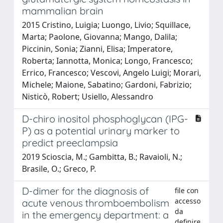
mammalian brain
2015 Cristino, Luigia; Luongo, Livio; Squillace,
Marta; Paolone, Giovanna; Mango, Dalila;
Piccinin, Sonia; Zianni, Elisa; Imperatore,
Roberta; Iannotta, Monica; Longo, Francesco;
Errico, Francesco; Vescovi, Angelo Luigi; Morari,
Michele; Maione, Sabatino; Gardoni, Fabrizio;
Nisticò, Robert; Usiello, Alessandro
D-chiro inositol phosphoglycan (IPG-
P) as a potential urinary marker to
predict preeclampsia
2019 Scioscia, M.; Gambitta, B.; Ravaioli, N.;
Brasile, O.; Greco, P.
D-dimer for the diagnosis of
file con
accesso
acute venous thromboembolism
da
in the emergency department: a
definire