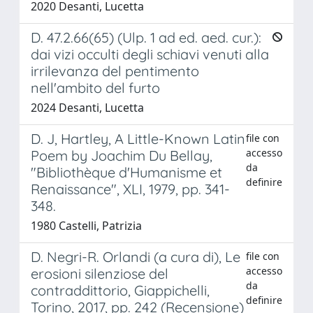
2020 Desanti, Lucetta
D. 47.2.66(65) (Ulp. 1 ad ed. aed. cur.):
dai vizi occulti degli schiavi venuti alla
irrilevanza del pentimento
nell'ambito del furto
2024 Desanti, Lucetta
D. J, Hartley, A Little-Known Latin
file con
accesso
Poem by Joachim Du Bellay,
da
"Bibliothèque d'Humanisme et
definire
Renaissance", XLI, 1979, pp. 341-
348.
1980 Castelli, Patrizia
D. Negri-R. Orlandi (a cura di), Le
file con
accesso
erosioni silenziose del
da
contraddittorio, Giappichelli,
definire
Torino, 2017, pp. 242 (Recensione)