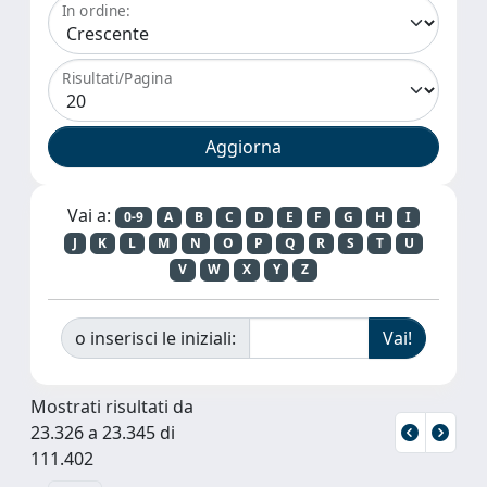
In ordine:
Risultati/Pagina
Vai a:
0-9
A
B
C
D
E
F
G
H
I
J
K
L
M
N
O
P
Q
R
S
T
U
V
W
X
Y
Z
o inserisci le iniziali:
Mostrati risultati da
23.326 a 23.345 di
111.402