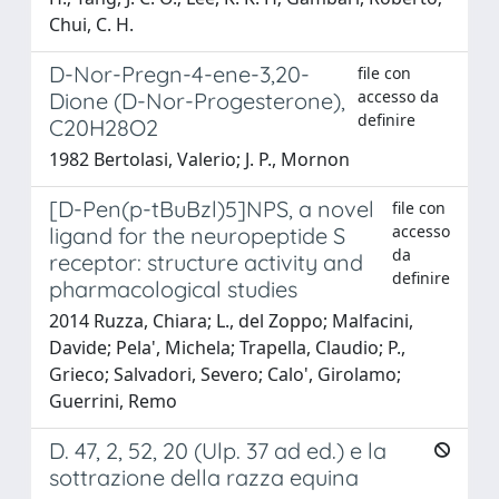
Chui, C. H.
D-Nor-Pregn-4-ene-3,20-
file con
accesso da
Dione (D-Nor-Progesterone),
definire
C20H28O2
1982 Bertolasi, Valerio; J. P., Mornon
[D-Pen(p-tBuBzl)5]NPS, a novel
file con
accesso
ligand for the neuropeptide S
da
receptor: structure activity and
definire
pharmacological studies
2014 Ruzza, Chiara; L., del Zoppo; Malfacini,
Davide; Pela', Michela; Trapella, Claudio; P.,
Grieco; Salvadori, Severo; Calo', Girolamo;
Guerrini, Remo
D. 47, 2, 52, 20 (Ulp. 37 ad ed.) e la
sottrazione della razza equina