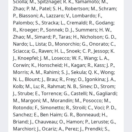
Sciolla; M., Spitznagel; R. K., Yamamoto; M.,
Zhao; P. M., Patel; S. H., Robertson; M., Schram;
P., Biassoni; A., Lazzaro; V., Lombardo; F.,
Palombo; S., Stracka; L., Cremaldi; R., Godang;
R., Kroeger; P., Sonnek; D. J., Summers; H. W.,
Zhao; M., Simard; P., Taras; H., Nicholson; G. D.,
Nardo; L., Lista; D., Monorchio; G., Onorato; C.,
Sciacca; G., Raven; H. L., Snoek; C. P., Jessop; K.
J., Knoepfel; J. M., Losecco; W. F., Wang; L. A.,
Corwin; K., Honscheid; H., Kagan; R., Kass; J. P.,
Morris; A. M., Rahimi; S. J., Sekula; Q. K., Wong;
N. L., Blount; J., Brau; R., Frey; O., Igonkina; J. A.,
Kolb; M., Lu; R., Rahmat; N. B., Sinev; D., Strom;
J., Strube; E., Torrence; G., Castelli; N., Gagliardi;
M., Margoni; M., Morandin; M., Posocco; M.,
Rotondo; F., Simonetto; R., Stroili; C., Voci; P. D.,
Sanchez; E., Ben Haim; G. R., Bonneaud; H.,
Briand; J., Chauveau; O., Hamon; P., Leruste; G.,
Marchiori; J., Ocariz; A., Perez; J., Prendki; S.,