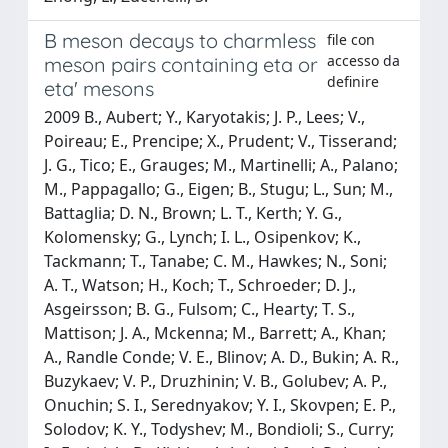
B meson decays to charmless
file con
accesso da
meson pairs containing eta or
definire
eta' mesons
2009 B., Aubert; Y., Karyotakis; J. P., Lees; V.,
Poireau; E., Prencipe; X., Prudent; V., Tisserand;
J. G., Tico; E., Grauges; M., Martinelli; A., Palano;
M., Pappagallo; G., Eigen; B., Stugu; L., Sun; M.,
Battaglia; D. N., Brown; L. T., Kerth; Y. G.,
Kolomensky; G., Lynch; I. L., Osipenkov; K.,
Tackmann; T., Tanabe; C. M., Hawkes; N., Soni;
A. T., Watson; H., Koch; T., Schroeder; D. J.,
Asgeirsson; B. G., Fulsom; C., Hearty; T. S.,
Mattison; J. A., Mckenna; M., Barrett; A., Khan;
A., Randle Conde; V. E., Blinov; A. D., Bukin; A. R.,
Buzykaev; V. P., Druzhinin; V. B., Golubev; A. P.,
Onuchin; S. I., Serednyakov; Y. I., Skovpen; E. P.,
Solodov; K. Y., Todyshev; M., Bondioli; S., Curry;