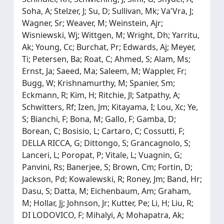
Soha, A; Stelzer, J; Su, D; Sullivan, Mk; Va'Vra, J;
Wagner, Sr; Weaver, M; Weinstein, Ajr;
Wisniewski, Wj; Wittgen, M; Wright, Dh; Yarritu,
Ak; Young, Cc; Burchat, Pr; Edwards, Aj; Meyer,
Ti; Petersen, Ba; Roat, C; Ahmed, S; Alam, Ms;
Ernst, Ja; Saeed, Ma; Saleem, M; Wappler, Fr;
Bugg, W; Krishnamurthy, M; Spanier, Sm;
Eckmann, R; Kim, H; Ritchie, Jl; Satpathy, A;
Schwitters, Rf; Izen, Jm; Kitayama, I; Lou, Xc; Ye,
S; Bianchi, F; Bona, M; Gallo, F; Gamba, D;
Borean, C; Bosisio, L; Cartaro, C; Cossutti, F;
DELLA RICCA, G; Dittongo, S; Grancagnolo, S;
Lanceri, L; Poropat, P; Vitale, L; Vuagnin, G;
Panvini, Rs; Banerjee, S; Brown, Cm; Fortin, D;
Jackson, Pd; Kowalewski, R; Roney, Jm; Band, Hr;
Dasu, S; Datta, M; Eichenbaum, Am; Graham,
M; Hollar, Jj; Johnson, Jr; Kutter, Pe; Li, H; Liu, R;
DI LODOVICO, F; Mihalyi, A; Mohapatra, Ak;