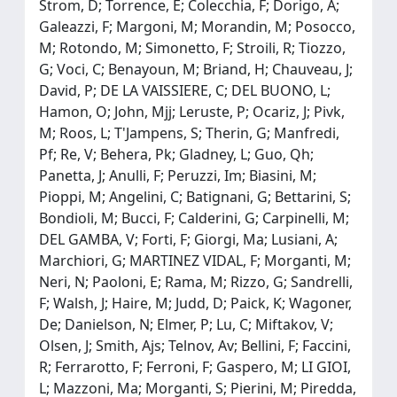
Strom, D; Torrence, E; Colecchia, F; Dorigo, A;
Galeazzi, F; Margoni, M; Morandin, M; Posocco,
M; Rotondo, M; Simonetto, F; Stroili, R; Tiozzo,
G; Voci, C; Benayoun, M; Briand, H; Chauveau, J;
David, P; DE LA VAISSIERE, C; DEL BUONO, L;
Hamon, O; John, Mjj; Leruste, P; Ocariz, J; Pivk,
M; Roos, L; T'Jampens, S; Therin, G; Manfredi,
Pf; Re, V; Behera, Pk; Gladney, L; Guo, Qh;
Panetta, J; Anulli, F; Peruzzi, Im; Biasini, M;
Pioppi, M; Angelini, C; Batignani, G; Bettarini, S;
Bondioli, M; Bucci, F; Calderini, G; Carpinelli, M;
DEL GAMBA, V; Forti, F; Giorgi, Ma; Lusiani, A;
Marchiori, G; MARTINEZ VIDAL, F; Morganti, M;
Neri, N; Paoloni, E; Rama, M; Rizzo, G; Sandrelli,
F; Walsh, J; Haire, M; Judd, D; Paick, K; Wagoner,
De; Danielson, N; Elmer, P; Lu, C; Miftakov, V;
Olsen, J; Smith, Ajs; Telnov, Av; Bellini, F; Faccini,
R; Ferrarotto, F; Ferroni, F; Gaspero, M; LI GIOI,
L; Mazzoni, Ma; Morganti, S; Pierini, M; Piredda,