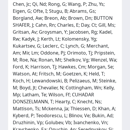
Chen, Jc; Qi, Nd; Rong, G; Wang, P; Zhu, Ys;
Eigen, G; Ofte, I; Stugu, B; Abrams, Gs;
Borgland, Aw; Breon, Ab; Brown, Dn; BUTTON
SHAFER, J; Cahn, Rn; Charles, E; Day, Ct; Gill, Ms;
Gritsan, Av; Groysman, Y; Jacobsen, Rg; Kadel,
Rw; Kadyk, J; Kerth, Lt; Kolomensky, Yg;
Kukartsev, G; Leclerc, C; Lynch, G; Merchant,
Am; Mir, Lm; Oddone, Pj; Orimoto, Tj; Pripstein,
M; Roe, Na; Ronan, Mt; Shelkov, Vg; Wenzel, Wa;
Ford, K; Harrison, Tj; Hawkes, Cm; Morgan, Se;
Watson, At; Fritsch, M; Goetzen, K; Held, T;
Koch, H; Lewandowski, B; Pelizaeus, M; Steinke,
M; Boyd, Jt; Chevalier, N; Cottingham, Wn; Kelly,
Mp; Latham, Te; Wilson, Ff; CUHADAR
DONSZELMANN, T; Hearty, C; Knecht, Ns;
Mattison, Ts; Mckenna, Ja; Thiessen, D; Khan, A;
Kyberd, P; Teodorescu, L; Blinov, Ve; Bukin, Ad;
Druzhinin, Vp; Golubev, Vb; Ivanchenko, Vn;
Kravchenko, Ea; Onuchin, Ap; Serednyakov, Si;