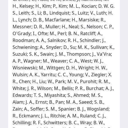
H., Kelsey; H., Kim; P., Kim; M. L., Kocian; D. W. G.
S., Leith; S., Li; B., Lindquist; S., Luitz; V., Luth; H.
L., Lynch; D. B., Macfarlane; H., Marsiske; R.,
Messner; D. R., Muller; H., Neal; S., Nelson; C. P.,
O'Grady; I., Ofte; M., Perl; B. N., Ratcliff; A.,
Roodman; A. A., Salnikov; R. H., Schindler; J.,
Schwiening; A., Snyder; D., Su; M. K., Sullivan; K.,
Suzuki; S. K., Swain; J. M., Thompson; J., Va'Vra;
A. P., Wagner; M., Weaver; C. A., West; W. J.,
Wisniewski; M., Wittgen; D. H., Wright; H. W.,
Wulsin; A. K., Yarritu; C. C., Young; V., Ziegler; X.
R., Chen; H., Liu; W., Park; M. V., Purohit; R. M.,
White; J. R., Wilson; M., Bellis; P. R., Burchat; A. J.,
Edwards; T. S., Miyashita; S., Ahmed; M. S.,
Alam; J. A., Ernst; B., Pan; M. A., Saeed; S. B.,
Zain; A., Soffer; S. M., Spanier; B. J., Wogsland;
R., Eckmann; J. L., Ritchie; A. M., Ruland; C. J.,
Schilling; R. F., Schwitters; B. C., Wray; B. W.,