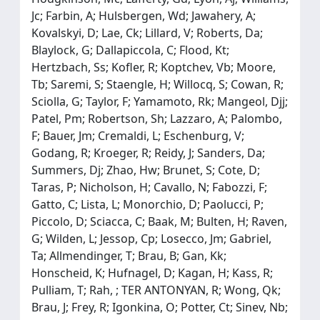
Jc; Farbin, A; Hulsbergen, Wd; Jawahery, A;
Kovalskyi, D; Lae, Ck; Lillard, V; Roberts, Da;
Blaylock, G; Dallapiccola, C; Flood, Kt;
Hertzbach, Ss; Kofler, R; Koptchev, Vb; Moore,
Tb; Saremi, S; Staengle, H; Willocq, S; Cowan, R;
Sciolla, G; Taylor, F; Yamamoto, Rk; Mangeol, Djj;
Patel, Pm; Robertson, Sh; Lazzaro, A; Palombo,
F; Bauer, Jm; Cremaldi, L; Eschenburg, V;
Godang, R; Kroeger, R; Reidy, J; Sanders, Da;
Summers, Dj; Zhao, Hw; Brunet, S; Cote, D;
Taras, P; Nicholson, H; Cavallo, N; Fabozzi, F;
Gatto, C; Lista, L; Monorchio, D; Paolucci, P;
Piccolo, D; Sciacca, C; Baak, M; Bulten, H; Raven,
G; Wilden, L; Jessop, Cp; Losecco, Jm; Gabriel,
Ta; Allmendinger, T; Brau, B; Gan, Kk;
Honscheid, K; Hufnagel, D; Kagan, H; Kass, R;
Pulliam, T; Rah, ; TER ANTONYAN, R; Wong, Qk;
Brau, J; Frey, R; Igonkina, O; Potter, Ct; Sinev, Nb;