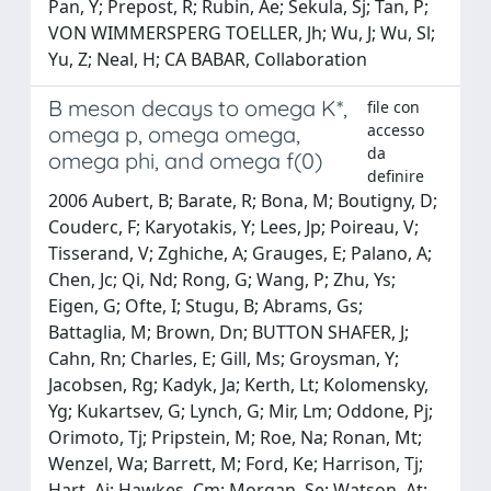
Pan, Y; Prepost, R; Rubin, Ae; Sekula, Sj; Tan, P;
VON WIMMERSPERG TOELLER, Jh; Wu, J; Wu, Sl;
Yu, Z; Neal, H; CA BABAR, Collaboration
B meson decays to omega K*,
file con
accesso
omega p, omega omega,
da
omega phi, and omega f(0)
definire
2006 Aubert, B; Barate, R; Bona, M; Boutigny, D;
Couderc, F; Karyotakis, Y; Lees, Jp; Poireau, V;
Tisserand, V; Zghiche, A; Grauges, E; Palano, A;
Chen, Jc; Qi, Nd; Rong, G; Wang, P; Zhu, Ys;
Eigen, G; Ofte, I; Stugu, B; Abrams, Gs;
Battaglia, M; Brown, Dn; BUTTON SHAFER, J;
Cahn, Rn; Charles, E; Gill, Ms; Groysman, Y;
Jacobsen, Rg; Kadyk, Ja; Kerth, Lt; Kolomensky,
Yg; Kukartsev, G; Lynch, G; Mir, Lm; Oddone, Pj;
Orimoto, Tj; Pripstein, M; Roe, Na; Ronan, Mt;
Wenzel, Wa; Barrett, M; Ford, Ke; Harrison, Tj;
Hart, Aj; Hawkes, Cm; Morgan, Se; Watson, At;