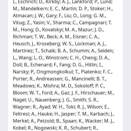
I., Eschrich; D., Kirkby; A. J., Lankford; P., Lund;
M., Mandelkern; E. C., Martin; D. P., Stoker; H.,
Atmacan; J. W., Gary; F., Liu; O., Long; G. M.,
Vitug; Z., Yasin; V., Sharma; C., Campagnari; T.
M., Hong; D., Kovalskyi; M. A., Mazur; J. D.,
Richman; T. W., Beck; A. M., Eisner; C. A.,
Heusch; J., Kroseberg; W. S., Lockman; A. J.,
Martinez; T., Schalk; B. A., Schumm; A., Seiden;
L., Wang; L. O., Winstrom; C. H., Cheng; D. A.,
Doll; B., Echenard; F., Fang; D. G., Hitlin; I.,
Narsky; P., Ongmongkolkul; T., Piatenko; F. C.,
Porter; R., Andreassen; G., Mancinelli; B. T.,
Meadows; K., Mishra; M. D., Sokoloff; P. C.,
Bloom; W. T., Ford; A., Gaz; J. F., Hirschauer; M.,
Nagel; U., Nauenberg; J. G., Smith; S. R.,
Wagner; R., Ayad; W. H., Toki; R. J., Wilson; E.,
Feltresi; A., Hauke; H., Jasper; T. M., Karbach; J.,
Merkel; A., Petzold; B., Spaan; K., Wacker; M. J.,
Kobel; R., Nogowski; K. R., Schubert; R.,