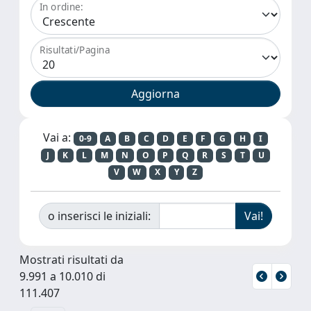
In ordine:
Risultati/Pagina
Vai a:
0-9
A
B
C
D
E
F
G
H
I
J
K
L
M
N
O
P
Q
R
S
T
U
V
W
X
Y
Z
o inserisci le iniziali:
Mostrati risultati da
9.991 a 10.010 di
111.407