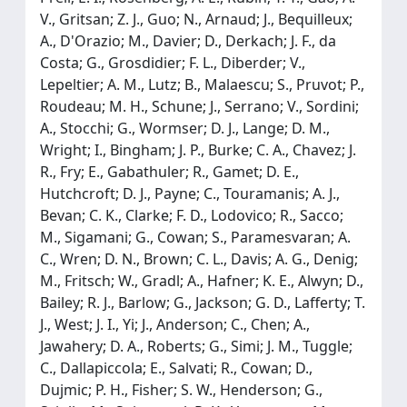
V., Gritsan; Z. J., Guo; N., Arnaud; J., Bequilleux;
A., D'Orazio; M., Davier; D., Derkach; J. F., da
Costa; G., Grosdidier; F. L., Diberder; V.,
Lepeltier; A. M., Lutz; B., Malaescu; S., Pruvot; P.,
Roudeau; M. H., Schune; J., Serrano; V., Sordini;
A., Stocchi; G., Wormser; D. J., Lange; D. M.,
Wright; I., Bingham; J. P., Burke; C. A., Chavez; J.
R., Fry; E., Gabathuler; R., Gamet; D. E.,
Hutchcroft; D. J., Payne; C., Touramanis; A. J.,
Bevan; C. K., Clarke; F. D., Lodovico; R., Sacco;
M., Sigamani; G., Cowan; S., Paramesvaran; A.
C., Wren; D. N., Brown; C. L., Davis; A. G., Denig;
M., Fritsch; W., Gradl; A., Hafner; K. E., Alwyn; D.,
Bailey; R. J., Barlow; G., Jackson; G. D., Lafferty; T.
J., West; J. I., Yi; J., Anderson; C., Chen; A.,
Jawahery; D. A., Roberts; G., Simi; J. M., Tuggle;
C., Dallapiccola; E., Salvati; R., Cowan; D.,
Dujmic; P. H., Fisher; S. W., Henderson; G.,