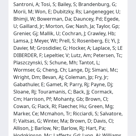
Santroni, A; Tosi, S; Bailey, S; Brandenburg, G;
Morii, M; Won, E; Dubitzky, Rs; Langenegger, U;
Bhimji, W; Bowerman, Da; Dauncey, Pd; Egede,
U; Gaillard, Jr; Morton, Gw; Nash, Ja; Taylor, Gp;
Grenier, Gj; Mallik, U; Cochran, J; Crawley, Hb;
Lamsa, J; Meyer, Wt; Prell, S; Rosenberg, Ei; Yi, J;
Davier, M; Grosdidier, G; Hocker, A; Laplace, S; LE
DIBERDER, F; Lepeltier, V; Lutz, Am; Petersen, Tc;
Plaszczynski, S; Schune, Mh; Tantot, L;
Wormser, G; Cheng, Ch; Lange, Dj; Simani, Mc;
Wright, Dm; Bevan, Aj; Coleman, Jp; Fry, Jr;
Gabathuler, E; Gamet, R; Parry, Rj; Payne, Dj;
Sloane, Rj; Touramanis, C; Back, Jj; Cormack,
Cm; Harrison, Pf; Mohanty, Gb; Brown, Cl;
Cowan, G; Flack, Rl; Flaecher, Hu; Green, Mg;
Marker, Ce; Mcmahon, Tr; Ricciardi, S; Salvatore,
F; Vaitsas, G; Winter, Ma; Brown, D; Davis, Cl;
Allison, J; Barlow, Nr; Barlow, Rj; Hart, Pa;
Hodgkinson, Mc; Lafferty, Gd; Lyon, Aj; Williams,