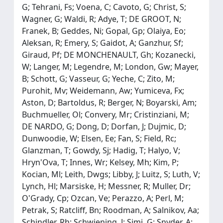
G; Tehrani, Fs; Voena, C; Cavoto, G; Christ, S;
Wagner, G; Waldi, R; Adye, T; DE GROOT, N;
Franek, B; Geddes, Ni; Gopal, Gp; Olaiya, Eo;
Aleksan, R; Emery, S; Gaidot, A; Ganzhur, Sf;
Giraud, Pf; DE MONCHENAULT, Gh; Kozanecki,
W; Langer, M; Legendre, M; London, Gw; Mayer,
B; Schott, G; Vasseur, G; Yeche, C; Zito, M;
Purohit, Mv; Weidemann, Aw; Yumiceva, Fx;
Aston, D; Bartoldus, R; Berger, N; Boyarski, Am;
Buchmueller, Ol; Convery, Mr; Cristinziani, M;
DE NARDO, G; Dong, D; Dorfan, J; Dujmic, D;
Dunwoodie, W; Elsen, Ee; Fan, S; Field, Rc;
Glanzman, T; Gowdy, Sj; Hadig, T; Halyo, V;
Hryn'Ova, T; Innes, Wr; Kelsey, Mh; Kim, P;
Kocian, Ml; Leith, Dwgs; Libby, J; Luitz, S; Luth, V;
Lynch, Hl; Marsiske, H; Messner, R; Muller, Dr;
O'Grady, Cp; Ozcan, Ve; Perazzo, A; Perl, M;
Petrak, S; Ratcliff, Bn; Roodman, A; Salnikov, Aa;
Schindler, Rh; Schwiening, J; Simi, G; Snyder, A;