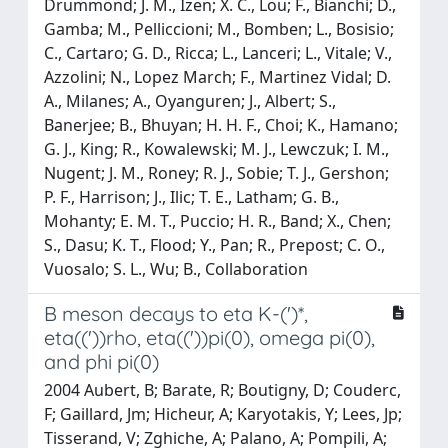
Drummond; J. M., Izen; X. C., Lou; F., Bianchi; D.,
Gamba; M., Pelliccioni; M., Bomben; L., Bosisio;
C., Cartaro; G. D., Ricca; L., Lanceri; L., Vitale; V.,
Azzolini; N., Lopez March; F., Martinez Vidal; D.
A., Milanes; A., Oyanguren; J., Albert; S.,
Banerjee; B., Bhuyan; H. H. F., Choi; K., Hamano;
G. J., King; R., Kowalewski; M. J., Lewczuk; I. M.,
Nugent; J. M., Roney; R. J., Sobie; T. J., Gershon;
P. F., Harrison; J., Ilic; T. E., Latham; G. B.,
Mohanty; E. M. T., Puccio; H. R., Band; X., Chen;
S., Dasu; K. T., Flood; Y., Pan; R., Prepost; C. O.,
Vuosalo; S. L., Wu; B., Collaboration
B meson decays to eta K-(')*,
eta(('))rho, eta(('))pi(0), omega pi(0),
and phi pi(0)
2004 Aubert, B; Barate, R; Boutigny, D; Couderc,
F; Gaillard, Jm; Hicheur, A; Karyotakis, Y; Lees, Jp;
Tisserand, V; Zghiche, A; Palano, A; Pompili, A;