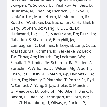
Skovpen, Yi; Solodov, Ep; Yushkov, An; Best, D;
Bruinsma, M; Chao, M; Eschrich, I; Kirkby, D;
Lankford, Aj; Mandelkern, M; Mommsen, Rk;
Roethel, W; Stoker, Dp; Buchanan, C; Hartfiel, Bl;
Gary, Jw; Shen, Bc; Wang, K; DEL RE, D;
Hadavand, Hk; Hill, Ej; Macfarlane, Db; Paar, Hp;
Rahatlou, S; Sharma, V; Berryhill, Jw;
Campagnari, C; Dahmes, B; Levy, Sl; Long, O; Lu,
A; Mazur, Ma; Richman, Jd; Verkerke, W; Beck,
Tw; Eisner, Am; Heusch, Ca; Lockman, Ws;
Schalk, T; Schmitz, Re; Schumm, Ba; Seiden, A;
Spradlin, P; Williams, Dc; Wilson, Mg; Albert, J;
Chen, E; DUBOIS FELSMANN, Gp; Dvoretskii, A;
Hitlin, Dg; Narsky, I; Piatenko, T; Porter, Fc; Ryd,
A; Samuel, A; Yang, S; Jayatilleke, S; Mancinelli,
G; Meadows, Bt; Sokoloff, Md; Abe, T; Blanc, F;
Bloom, P; Chen, S; Derrington, Im; Ford, Wt;
Lee, Cl; Nauenberg, U; Olivas, A; Rankin, P;