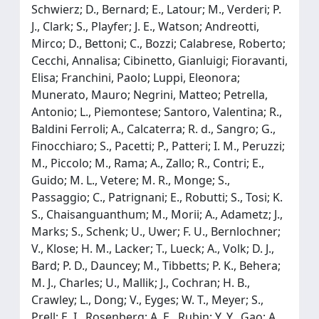
Schwierz; D., Bernard; E., Latour; M., Verderi; P.
J., Clark; S., Playfer; J. E., Watson; Andreotti,
Mirco; D., Bettoni; C., Bozzi; Calabrese, Roberto;
Cecchi, Annalisa; Cibinetto, Gianluigi; Fioravanti,
Elisa; Franchini, Paolo; Luppi, Eleonora;
Munerato, Mauro; Negrini, Matteo; Petrella,
Antonio; L., Piemontese; Santoro, Valentina; R.,
Baldini Ferroli; A., Calcaterra; R. d., Sangro; G.,
Finocchiaro; S., Pacetti; P., Patteri; I. M., Peruzzi;
M., Piccolo; M., Rama; A., Zallo; R., Contri; E.,
Guido; M. L., Vetere; M. R., Monge; S.,
Passaggio; C., Patrignani; E., Robutti; S., Tosi; K.
S., Chaisanguanthum; M., Morii; A., Adametz; J.,
Marks; S., Schenk; U., Uwer; F. U., Bernlochner;
V., Klose; H. M., Lacker; T., Lueck; A., Volk; D. J.,
Bard; P. D., Dauncey; M., Tibbetts; P. K., Behera;
M. J., Charles; U., Mallik; J., Cochran; H. B.,
Crawley; L., Dong; V., Eyges; W. T., Meyer; S.,
Prell; E. I., Rosenberg; A. E., Rubin; Y. Y., Gao; A.