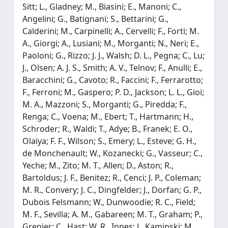
Sitt; L., Gladney; M., Biasini; E., Manoni; C.,
Angelini; G., Batignani; S., Bettarini; G.,
Calderini; M., Carpinelli; A., Cervelli; F., Forti; M.
A., Giorgi; A., Lusiani; M., Morganti; N., Neri; E.,
Paoloni; G., Rizzo; J. J., Walsh; D. L., Pegna; C., Lu;
J., Olsen; A. J. S., Smith; A. V., Telnov; F., Anulli; E.,
Baracchini; G., Cavoto; R., Faccini; F., Ferrarotto;
F., Ferroni; M., Gaspero; P. D., Jackson; L. L., Gioi;
M. A., Mazzoni; S., Morganti; G., Piredda; F.,
Renga; C., Voena; M., Ebert; T., Hartmann; H.,
Schroder; R., Waldi; T., Adye; B., Franek; E. O.,
Olaiya; F. F., Wilson; S., Emery; L., Esteve; G. H.,
de Monchenault; W., Kozanecki; G., Vasseur; C.,
Yeche; M., Zito; M. T., Allen; D., Aston; R.,
Bartoldus; J. F., Benitez; R., Cenci; J. P., Coleman;
M. R., Convery; J. C., Dingfelder; J., Dorfan; G. P.,
Dubois Felsmann; W., Dunwoodie; R. C., Field;
M. F., Sevilla; A. M., Gabareen; M. T., Graham; P.,
Grenier; C., Hast; W. R., Innes; J., Kaminski; M.