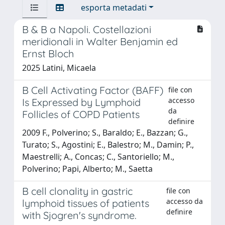
esporta metadati
B & B a Napoli. Costellazioni
meridionali in Walter Benjamin ed
Ernst Bloch
2025 Latini, Micaela
B Cell Activating Factor (BAFF)
file con
accesso
Is Expressed by Lymphoid
da
Follicles of COPD Patients
definire
2009 F., Polverino; S., Baraldo; E., Bazzan; G.,
Turato; S., Agostini; E., Balestro; M., Damin; P.,
Maestrelli; A., Concas; C., Santoriello; M.,
Polverino; Papi, Alberto; M., Saetta
B cell clonality in gastric
file con
accesso da
lymphoid tissues of patients
definire
with Sjogren's syndrome.