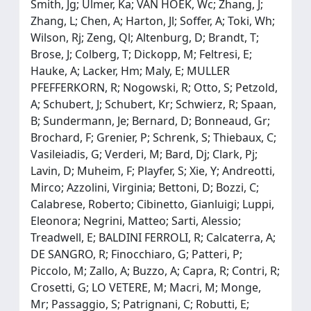
Smith, Jg; Ulmer, Ka; VAN HOEK, Wc; Zhang, J;
Zhang, L; Chen, A; Harton, Jl; Soffer, A; Toki, Wh;
Wilson, Rj; Zeng, Ql; Altenburg, D; Brandt, T;
Brose, J; Colberg, T; Dickopp, M; Feltresi, E;
Hauke, A; Lacker, Hm; Maly, E; MULLER
PFEFFERKORN, R; Nogowski, R; Otto, S; Petzold,
A; Schubert, J; Schubert, Kr; Schwierz, R; Spaan,
B; Sundermann, Je; Bernard, D; Bonneaud, Gr;
Brochard, F; Grenier, P; Schrenk, S; Thiebaux, C;
Vasileiadis, G; Verderi, M; Bard, Dj; Clark, Pj;
Lavin, D; Muheim, F; Playfer, S; Xie, Y; Andreotti,
Mirco; Azzolini, Virginia; Bettoni, D; Bozzi, C;
Calabrese, Roberto; Cibinetto, Gianluigi; Luppi,
Eleonora; Negrini, Matteo; Sarti, Alessio;
Treadwell, E; BALDINI FERROLI, R; Calcaterra, A;
DE SANGRO, R; Finocchiaro, G; Patteri, P;
Piccolo, M; Zallo, A; Buzzo, A; Capra, R; Contri, R;
Crosetti, G; LO VETERE, M; Macri, M; Monge,
Mr; Passaggio, S; Patrignani, C; Robutti, E;