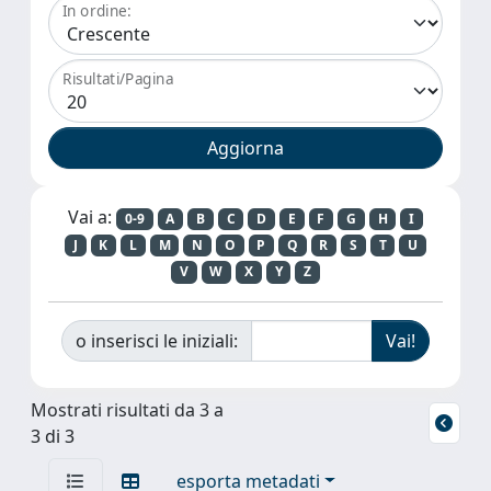
In ordine:
Risultati/Pagina
Vai a:
0-9
A
B
C
D
E
F
G
H
I
J
K
L
M
N
O
P
Q
R
S
T
U
V
W
X
Y
Z
o inserisci le iniziali:
Mostrati risultati da 3 a
3 di 3
esporta metadati