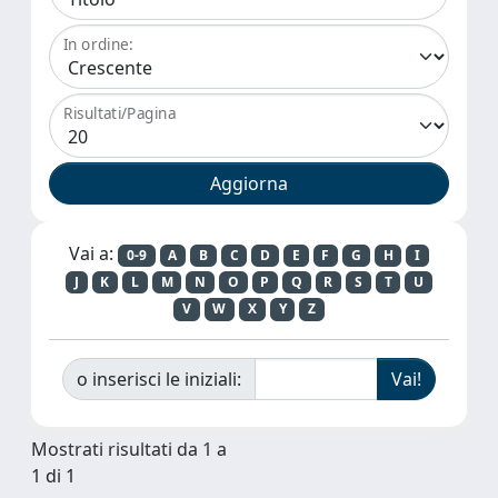
In ordine:
Risultati/Pagina
Vai a:
0-9
A
B
C
D
E
F
G
H
I
J
K
L
M
N
O
P
Q
R
S
T
U
V
W
X
Y
Z
o inserisci le iniziali:
Mostrati risultati da 1 a
1 di 1