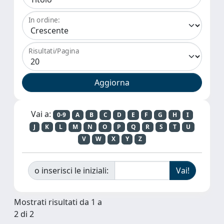
In ordine:
Risultati/Pagina
Vai a:
0-9
A
B
C
D
E
F
G
H
I
J
K
L
M
N
O
P
Q
R
S
T
U
V
W
X
Y
Z
o inserisci le iniziali:
Mostrati risultati da 1 a
2 di 2