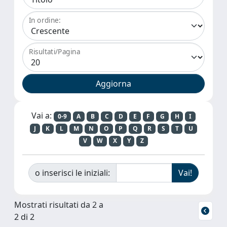
In ordine:
Risultati/Pagina
Vai a:
0-9
A
B
C
D
E
F
G
H
I
J
K
L
M
N
O
P
Q
R
S
T
U
V
W
X
Y
Z
o inserisci le iniziali:
Mostrati risultati da 2 a
2 di 2