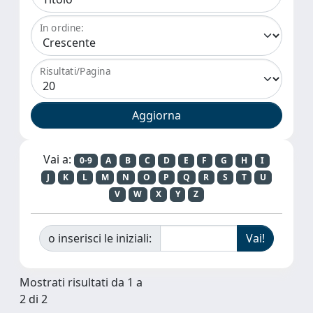
In ordine:
Risultati/Pagina
Vai a:
0-9
A
B
C
D
E
F
G
H
I
J
K
L
M
N
O
P
Q
R
S
T
U
V
W
X
Y
Z
o inserisci le iniziali:
Mostrati risultati da 1 a
2 di 2