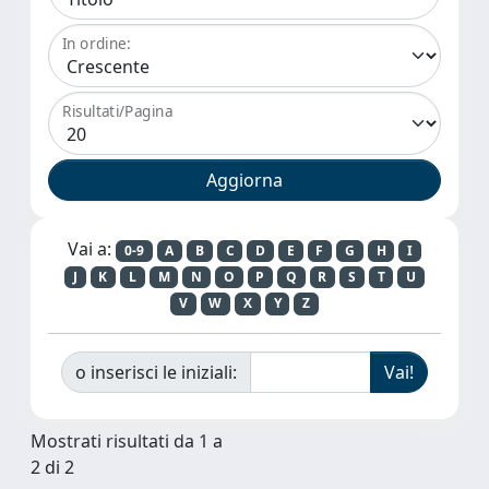
In ordine:
Risultati/Pagina
Vai a:
0-9
A
B
C
D
E
F
G
H
I
J
K
L
M
N
O
P
Q
R
S
T
U
V
W
X
Y
Z
o inserisci le iniziali:
Mostrati risultati da 1 a
2 di 2