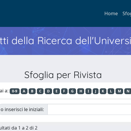
Home
Sfo
ti della Ricerca dell'Univers
Sfoglia per Rivista
ai a:
0-9
A
B
C
D
E
F
G
H
I
J
K
L
M
N
o inserisci le iniziali:
ltati da 1 a 2 di 2