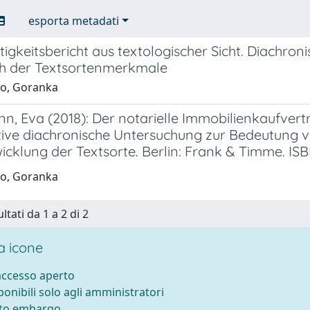
esporta metadati
igkeitsbericht aus textologischer Sicht. Diachroni
ch der Textsortenmerkmale
o, Goranka
, Eva (2018): Der notarielle Immobilienkaufvertr
tive diachronische Untersuchung zur Bedeutung
icklung der Textsorte. Berlin: Frank & Timme. ISB
o, Goranka
ltati da 1 a 2 di 2
 icone
 accesso aperto
sponibili solo agli amministratori
tto embargo