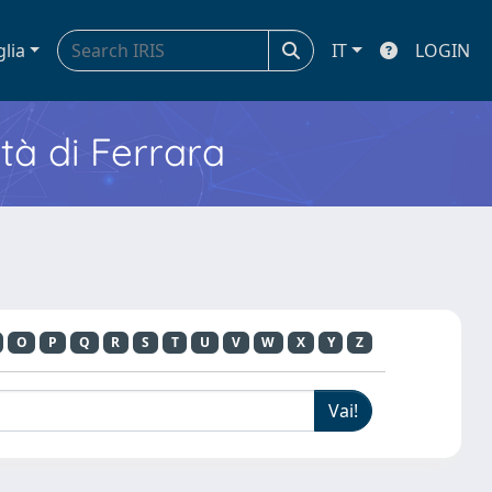
glia
IT
LOGIN
ità di Ferrara
O
P
Q
R
S
T
U
V
W
X
Y
Z