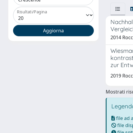
Risultati/Pagina
Nachhalt
Verglei
2014 Rocc
Wiesmann
kontras
zur Entw
2019 Rocc
Mostrati risu
Legenda
file ad
file di
file so