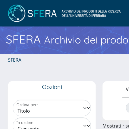
SFERA
Archivio dei prodot
SFERA
Opzioni
V
Ordina per:
In ordine:
Mostrati risu