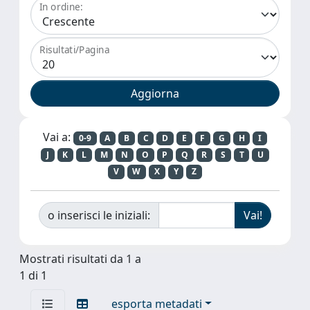
In ordine:
Risultati/Pagina
Vai a:
0-9
A
B
C
D
E
F
G
H
I
J
K
L
M
N
O
P
Q
R
S
T
U
V
W
X
Y
Z
o inserisci le iniziali:
Mostrati risultati da 1 a
1 di 1
esporta metadati