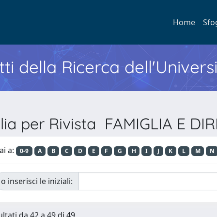
Home
Sfo
ti della Ricerca dell'Univers
lia per Rivista FAMIGLIA E DI
ai a:
0-9
A
B
C
D
E
F
G
H
I
J
K
L
M
N
o inserisci le iniziali:
ltati da 42 a 49 di 49