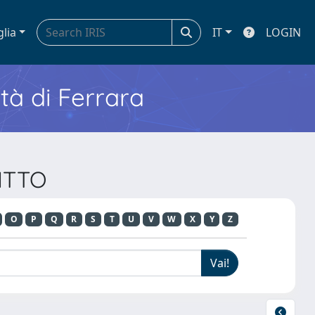
glia
IT
LOGIN
ità di Ferrara
RITTO
O
P
Q
R
S
T
U
V
W
X
Y
Z