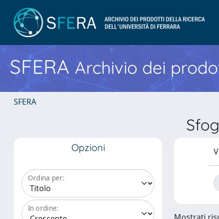
SFERA
Archivio dei prodot
SFERA
Sfog
Opzioni
V
Ordina per:
In ordine:
Mostrati risu