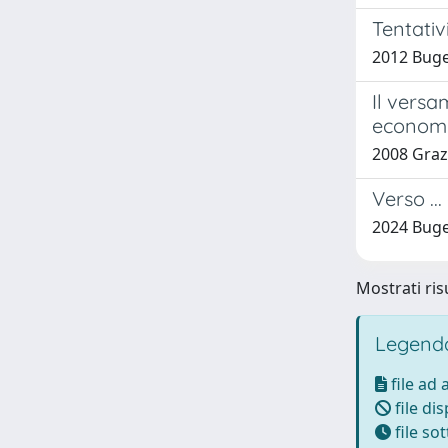
Tentativ
2012 Buget
Il versa
economi
2008 Graz
Verso ..
2024 Buge
Mostrati risu
Legenda
file ad
file di
file so