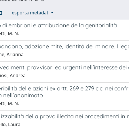
esporta metadati
di embrioni e attribuzione della genitorialità
ti, M. N.
ndono, adozione mite, identità del minore. I lega
ne, Arianna
vedimenti provvisori ed urgenti nell'interesse dei g
iosi, Andrea
eribilità delle azioni ex artt. 269 e 279 c.c. nei co
o nell'anonimato
ti, M. N.
ilizzabilità della prova illecita nei procedimenti in
llo, Laura