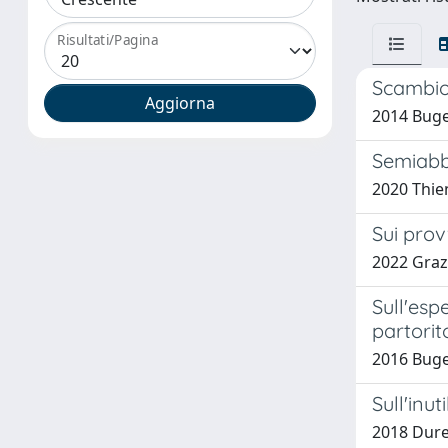
Risultati/Pagina
Scambio 
2014 Buget
Semiabba
2020 Thie
Sui prov
2022 Graz
Sull'esp
partorit
2016 Buget
Sull'inut
2018 Dure