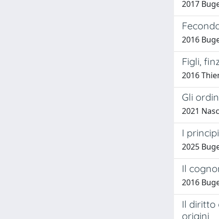
2017 Buget
Fecondaz
2016 Buget
Figli, fi
2016 Thie
Gli ordin
2021 Nasc
I princi
2025 Buge
Il cogn
2016 Buget
Il dirit
origini