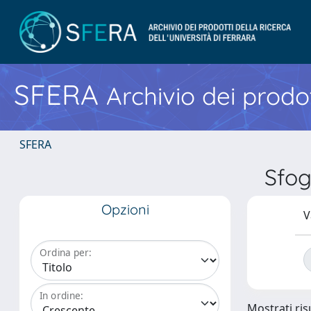
SFERA
Archivio dei prodot
SFERA
Sfog
Opzioni
V
Ordina per:
In ordine:
Mostrati risu