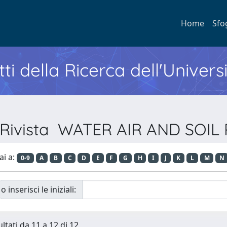
Home
Sfo
ti della Ricerca dell'Univers
r Rivista WATER AIR AND SOI
ai a:
0-9
A
B
C
D
E
F
G
H
I
J
K
L
M
N
o inserisci le iniziali:
ltati da 11 a 12 di 12