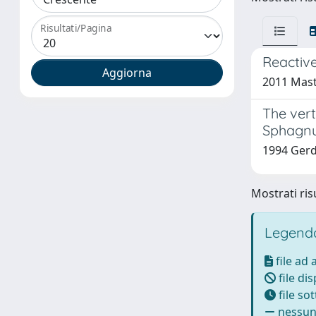
Risultati/Pagina
Reactive
2011 Mastr
The vert
Sphagnum
1994 Gerdo
Mostrati risu
Legenda
file ad
file di
file so
nessun 