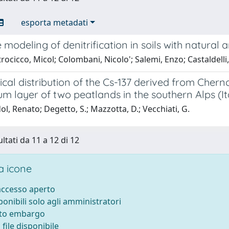
esporta metadati
 modeling of denitrification in soils with natural
ocicco, Micol; Colombani, Nicolo'; Salemi, Enzo; Castaldell
ical distribution of the Cs-137 derived from Chern
 layer of two peatlands in the southern Alps (It
l, Renato; Degetto, S.; Mazzotta, D.; Vecchiati, G.
ltati da 11 a 12 di 12
 icone
 accesso aperto
sponibili solo agli amministratori
tto embargo
file disponibile