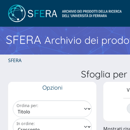
SFERA
Archivio dei prodot
SFERA
Sfoglia pe
Opzioni
V
Ordina per:
In ordine:
Mostrati risu