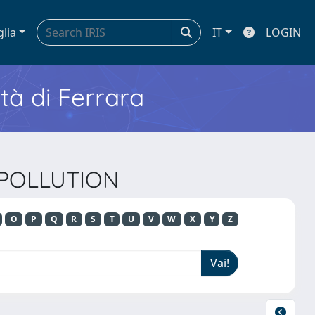
glia
IT
LOGIN
ità di Ferrara
L POLLUTION
O
P
Q
R
S
T
U
V
W
X
Y
Z