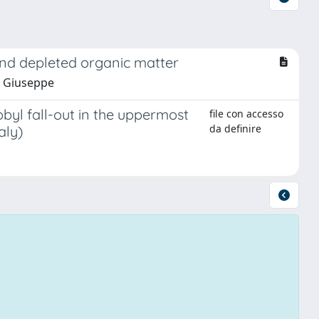
 and depleted organic matter
i, Giuseppe
obyl fall-out in the uppermost
file con accesso
da definire
aly)