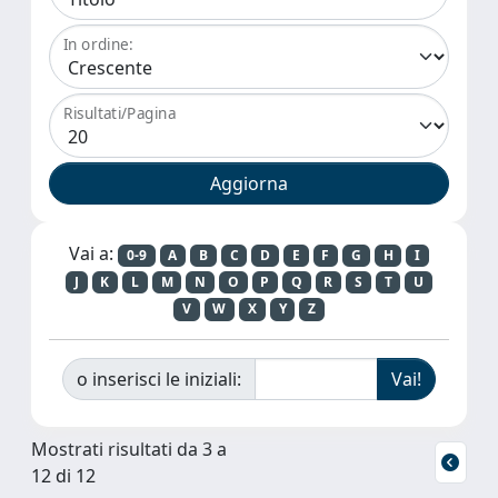
In ordine:
Risultati/Pagina
Vai a:
0-9
A
B
C
D
E
F
G
H
I
J
K
L
M
N
O
P
Q
R
S
T
U
V
W
X
Y
Z
o inserisci le iniziali:
Mostrati risultati da 3 a
12 di 12