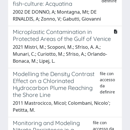
definire
fish-culture: Acquatina
2002 DE DONNO, A; Montagna, Mt; DE
RINALDIS, A; Zonno, V; Gabutti, Giovanni
Microplastic Contamination in
Protected Areas of the Gulf of Venice
2021 Mistri, M.; Scoponi, M.; Sfriso, A. A.;
Munari, C.; Curiotto, M.; Sfriso, A.; Orlando-
Bonaca, M.; Lipej, L.
Modelling the Density Contrast
file con
accesso
Effect on a Chlorinated
da
Hydrocarbon Plume Reaching
definire
the Shore Line
2011 Mastrocicco, Micol; Colombani, Nicolo';
Petitta, M.
Monitoring and Modeling
file con
accesso da
Nitrate Persistence in a