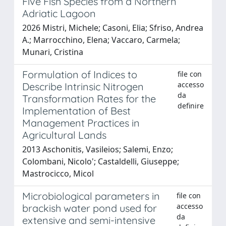
Five Fish Species from a Northern
Adriatic Lagoon
2026 Mistri, Michele; Casoni, Elia; Sfriso, Andrea
A.; Marrocchino, Elena; Vaccaro, Carmela;
Munari, Cristina
Formulation of Indices to
file con
accesso
Describe Intrinsic Nitrogen
da
Transformation Rates for the
definire
Implementation of Best
Management Practices in
Agricultural Lands
2013 Aschonitis, Vasileios; Salemi, Enzo;
Colombani, Nicolo'; Castaldelli, Giuseppe;
Mastrocicco, Micol
Microbiological parameters in
file con
accesso
brackish water pond used for
da
extensive and semi-intensive