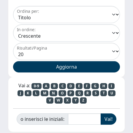
Ordina per:
In ordine:
Risultati/Pagina
Vai a:
0-9
A
B
C
D
E
F
G
H
I
J
K
L
M
N
O
P
Q
R
S
T
U
V
W
X
Y
Z
o inserisci le iniziali: